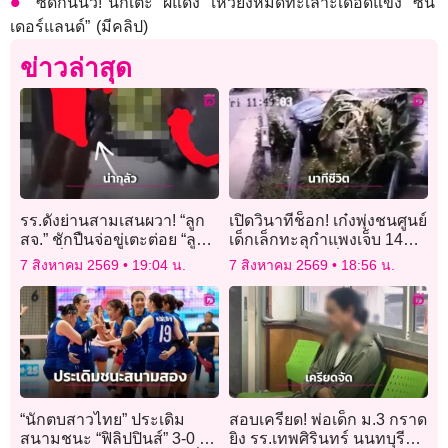
ซัดกันนัว! นักเตะ “ผีแดง” เหวี่ยงหมัดทะเลาะเดือดแข้ง “ซัน
เดอร์แลนด์” (มีคลิป)
ข่าวล่าสุด
รร.ดังย่านสามเสนผวา! “ลูก
เปิดวินาทีช็อก! เก๋งพุ่งชนศูนย์
สจ.” ชักปืนจ่อขู่เตะต่อย “ลูก
เด็กเล็กทะลุกำแพงเจ็บ 14
ครู” เพื่อนร้องลั่น “ระวังปืน
ราย ตรวจเจอ “ฉี่สีม่วง-พก
7 สิงหาคม 2569
19:04 น.
7 สิงหาคม 2569
18:56 น.
ลั่น”
ปืน”
“นักตบสาวไทย” ประเดิม
สอบเครียด! พ่อเด็ก ม.3 กราด
สนามชนะ “ฟิลิปปินส์” 3-0 ศึก
ยิง รร.เทพศิรินทร์ นนทบุรี