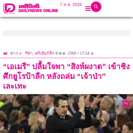
7 ส.ค. 2026
,
8 พ.ค. 2569 • 13:54 น.
ข่าว
กีฬา
พรีเมียร์ลีก
“เอเมรี” ปลื้มใจพา “สิงห์ผงาด” เข้าชิง
ศึกยูโรป้าลีก หลังถล่ม “เจ้าป่า”
เละเทะ