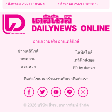
“ซีวี คัพ 2026” สนามสองที่
ปิดปากเงียบ ไร้เผชิญหน้า
7 สิงหาคม 2569
18:46 น.
7 สิงหาคม 2569
18:28 น.
เชียงใหม่
ญาติ “ครูขนุน”
อ่านความจริง อ่านเดลินิวส์
ข่าวเดลินิวส์
ไลฟ์สไตล์
บทความ
เดลินิวส์clips
ดวง-หวย
PR by dataxet
ติดต่อโฆษณา
ร่วมงานกับเรา
ติดต่อเรา
© 2026 บริษัท สี่พระยาการพิมพ์ จำกัด