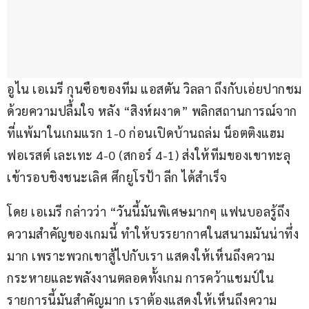
อูไน เอเมรี กุนซือของทีม แอสตัน วิลลา ถึงกับเอ่ยปากชม
ด้วยความปลื้มใจ หลัง “สิงห์ผงาด” พลิกสถานการณ์จาก
ที่แพ้มาในเกมแรก 1-0 ก่อนเปิดบ้านถล่ม น็อตติงแฮม 
ฟอเรสต์ เละเทะ 4-0 (สกอร์ 4-1) ส่งให้ทีมของเขาทะลุ
เข้ารอบชิงชนะเลิศ ศึกยูโรป้า ลีก ได้สำเร็จ
โดย เอเมรี กล่าวว่า “วันนี้มันพิเศษมากๆ แฟนบอลรู้ถึง
ความสำคัญของเกมนี้ ทำให้บรรยากาศในสนามมันน่าทึ่ง
มาก เพราะพวกเขาสู้ไปกับเรา แสดงให้เห็นถึงความ
กระหายและพลังงานตลอดทั้งเกม การคว้าแชมป์ใน
รายการนี้มันสำคัญมาก เราต้องแสดงให้เห็นถึงความ