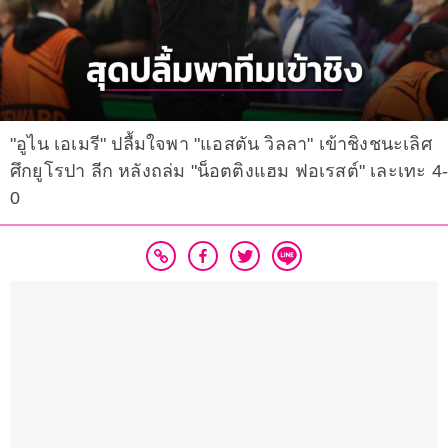
"อูไน เอเมรี" ปลื้มใจพา "แอสตัน วิลลา" เข้าชิงชนะเลิศ
ศึกยูโรปา ลีก หลังถล่ม "น็อตติงแฮม ฟอเรสต์" เละเทะ 4-
0