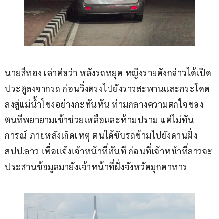
นายสีทอง เล่าต่อว่า หลังรถหยุด หญิงรายดังกล่าวได้เปิด
ประตูลงจากรถ ก่อนวิ่งตรงไปยังราวสะพานและกระโดด
ลงสู่แม่น้ำโขงอย่างกะทันหัน ท่ามกลางความตกใจของ
ตนที่พยายามเข้าช่วยเหลือและห้ามปราม แต่ไม่ทัน
การณ์ ภายหลังเกิดเหตุ ตนได้ขับรถข้ามไปยังด่านฝั่ง 
สปป.ลาว เพื่อแจ้งเจ้าหน้าที่ทันที ก่อนที่เจ้าหน้าที่ลาวจะ
ประสานข้อมูลมายังเจ้าหน้าที่ฝั่งจังหวัดมุกดาหาร