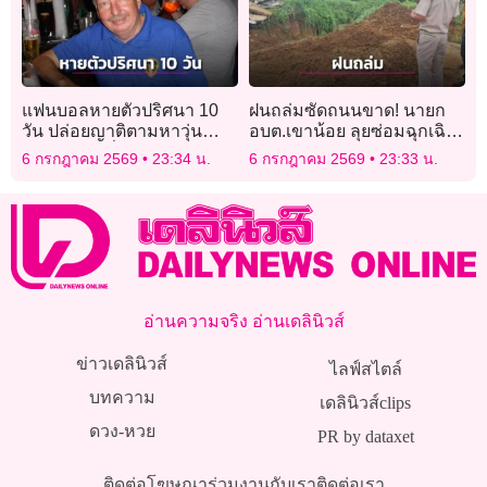
แฟนบอลหายตัวปริศนา 10
ฝนถล่มซัดถนนขาด! นายก
วัน ปล่อยญาติตามหาวุ่น
อบต.เขาน้อย ลุยซ่อมฉุกเฉิน
ขณะเจ้าตัวนั่งเชียร์บอลโลก
ชาวบ้านคาใจถนนส่อไม่ได้
6 กรกฎาคม 2569
23:34 น.
6 กรกฎาคม 2569
23:33 น.
สบายใจเฉิบ
มาตรฐาน
อ่านความจริง อ่านเดลินิวส์
ข่าวเดลินิวส์
ไลฟ์สไตล์
บทความ
เดลินิวส์clips
ดวง-หวย
PR by dataxet
ติดต่อโฆษณา
ร่วมงานกับเรา
ติดต่อเรา