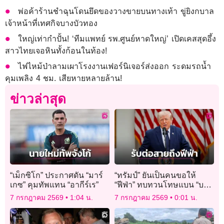
พ่อค้าร้านชำฉุนโดนยึดของวางขายบนทางเท้า ขู่ยิงกบาล
เจ้าหน้าที่เทศกิจบางบัวทอง
ใหญ่เท่ากำปั้น! ‘ทีมแพทย์ รพ.ศูนย์หาดใหญ่’ เปิดเคสสุดอึ้ง
สาวไทยเจอหินทั้งก้อนในท้อง!
ไฟไหม้ป่าลามเผาโรงงานเฟอร์นิเจอร์ส่งออก ระดมรถน้ำ
คุมเพลิง 4 ชม. เสียหายหลายล้าน!
ข่าวล่าสุด
“เม็กซิโก” ประกาศดัน “มาร์
“ทรัมป์” ยันเป็นคนขอให้
เกซ” คุมทัพแทน “อากีร์เร”
“ฟีฟ่า” ทบทวนโทษแบน “บา
โลกุน”
7 กรกฎาคม 2569
1:04 น.
7 กรกฎาคม 2569
0:01 น.