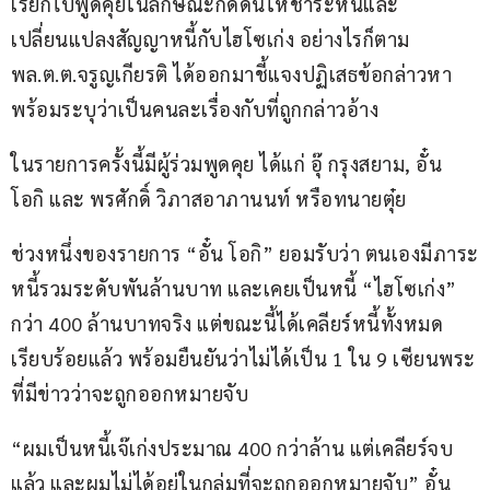
เรียกไปพูดคุยในลักษณะกดดันให้ชำระหนี้และ
เปลี่ยนแปลงสัญญาหนี้กับไฮโซเก่ง อย่างไรก็ตาม 
พล.ต.ต.จรูญเกียรติ ได้ออกมาชี้แจงปฏิเสธข้อกล่าวหา 
พร้อมระบุว่าเป็นคนละเรื่องกับที่ถูกกล่าวอ้าง
ในรายการครั้งนี้มีผู้ร่วมพูดคุย ได้แก่ อุ๊ กรุงสยาม, อั๋น 
โอกิ และ พรศักดิ์ วิภาสอาภานนท์ หรือทนายตุ๋ย
ช่วงหนึ่งของรายการ “อั๋น โอกิ” ยอมรับว่า ตนเองมีภาระ
หนี้รวมระดับพันล้านบาท และเคยเป็นหนี้ “ไฮโซเก่ง” 
กว่า 400 ล้านบาทจริง แต่ขณะนี้ได้เคลียร์หนี้ทั้งหมด
เรียบร้อยแล้ว พร้อมยืนยันว่าไม่ได้เป็น 1 ใน 9 เซียนพระ
ที่มีข่าวว่าจะถูกออกหมายจับ
“ผมเป็นหนี้เจ๊เก่งประมาณ 400 กว่าล้าน แต่เคลียร์จบ
แล้ว และผมไม่ได้อยู่ในกลุ่มที่จะถูกออกหมายจับ” อั๋น 