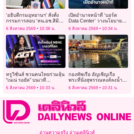
‘อธิบดีกรมอุทยานฯ’ สั่งตั้ง
เปิดอำนาจหน้าที่ ‘บอร์ด
กรรมการสอบ ‘หน.อช.สิมิ
Data Center’ วางนโยบาย
ลัน’ ปมอนุญาตคณะ ‘วีระ’
ทิศทางการลงทุน
6 สิงหาคม 2569
10:38 น.
6 สิงหาคม 2569
10:34 น.
เข้าพักแรม
ทรูวิชั่นส์ ชวนคนไทยร่วมลุ้น
กองทัพเรือ อัญเชิญเรือ
“เนเน่ รอยัล” บนเวที
พระที่นั่งสุพรรณหงส์ลงน้ำ
AMERICA’S GOT TALENT
เตรียมจัดขบวนพยุหยาตรา
6 สิงหาคม 2569
10:33 น.
6 สิงหาคม 2569
10:31 น.
SEASON 21 เริ่ม 6 สิงหาคม
ทางชลมารค
นี้
อ่านความจริง อ่านเดลินิวส์