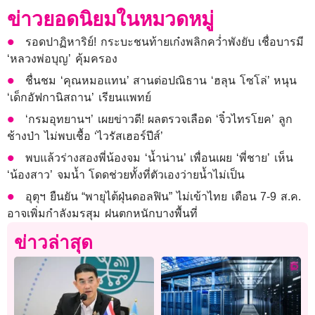
ข่าวยอดนิยมในหมวดหมู่
รอดปาฏิหาริย์! กระบะชนท้ายเก๋งพลิกคว่ำพังยับ เชื่อบารมี
‘หลวงพ่อบุญ’ คุ้มครอง
ชื่นชม ‘คุณหมอแทน’ สานต่อปณิธาน ‘ฮลุน โซโล่’ หนุน
‘เด็กอัฟกานิสถาน’ เรียนแพทย์
‘กรมอุทยานฯ’ เผยข่าวดี! ผลตรวจเลือด ‘จิ๋วไทรโยค’ ลูก
ช้างป่า ไม่พบเชื้อ ‘ไวรัสเฮอร์ปีส์’
พบแล้วร่างสองพี่น้องจม ‘น้ำน่าน’ เพื่อนเผย ‘พี่ชาย’ เห็น
‘น้องสาว’ จมน้ำ โดดช่วยทั้งที่ตัวเองว่ายน้ำไม่เป็น
อุตุฯ ยืนยัน “พายุไต้ฝุ่นดอลฟิน” ไม่เข้าไทย เตือน 7-9 ส.ค.
อาจเพิ่มกำลังมรสุม ฝนตกหนักบางพื้นที่
ข่าวล่าสุด