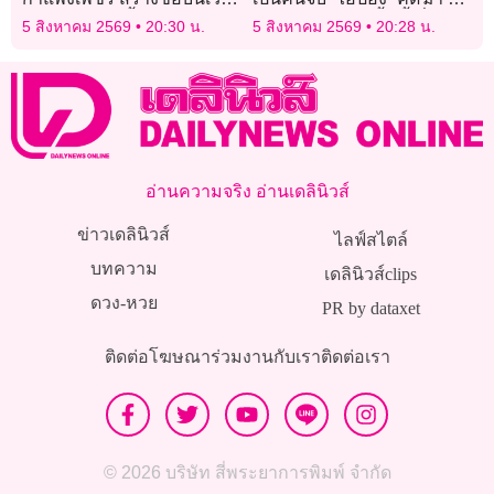
โลก ผู้บริหารขึ้นบรรยาย
ศพ ส่งคุกถึง 2 ครั้ง ชี้เพิ่งทำ
5 สิงหาคม 2569
20:30 น.
5 สิงหาคม 2569
20:28 น.
“2026 Youth Pulse” ณ
ประวัติเฝ้าระวัง
ฮ่องกง
อ่านความจริง อ่านเดลินิวส์
ข่าวเดลินิวส์
ไลฟ์สไตล์
บทความ
เดลินิวส์clips
ดวง-หวย
PR by dataxet
ติดต่อโฆษณา
ร่วมงานกับเรา
ติดต่อเรา
© 2026 บริษัท สี่พระยาการพิมพ์ จำกัด