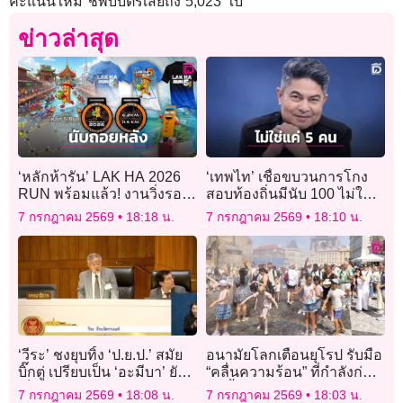
คะแนนใหม่ ชี้พบบัตรเสียถึง 5,023 ใบ
ข่าวล่าสุด
‘หลักห้ารัน’ LAK HA 2026
‘เทพไท’ เชื่อขบวนการโกง
RUN พร้อมแล้ว! งานวิ่งรอย
สอบท้องถิ่นมีนับ 100 ไม่ใช่
ต่อ 2 จังหวัดราชบุรี-
แค่ 5 คน
7 กรกฎาคม 2569
18:18 น.
7 กรกฎาคม 2569
18:10 น.
สมุทรสาคร
‘วีระ’ ชงยุบทิ้ง ‘ป.ย.ป.’ สมัย
อนามัยโลกเตือนยุโรป รับมือ
บิ๊กตู่ เปรียบเป็น ‘อะมีบา’ ยัง
“คลื่นความร้อน” ที่กำลังก่อ
เล็กแบ่งตัวไม่มาก แต่หน่วย
ตัวขึ้นอีกระลอก
7 กรกฎาคม 2569
18:08 น.
7 กรกฎาคม 2569
18:03 น.