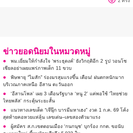
2 ครั้ง
ข่าวยอดนิยมในหมวดหมู่
พม.เยี่ยมให้กำลังใจ ‘พระธุดงค์’ ยังวิกฤติอีก 2 รูป วอนโซ
เชียลอย่าเผยแพร่ภาพเด็ก 11 ขวบ
พิษพายุ “ไมสัก” ร่องมรสุมแรงขึ้น เตือน! ฝนตกหนักมาก
บริเวณภาคเหนือ อีสาน ตะวันออก
‘อีสานโพล’ เผย 3 เดือนรัฐบาล ‘หนู 2’ แค่พอใช้ ‘ไทยช่วย
ไทยพลัส’ กระตุ้นระยะสั้น
แนวทางเลขเด็ด “เจ๊นุ๊ก บารมีมหาเฮง” งวด 1 ก.ค. 69 โค้ง
สุดท้ายคอหวยแห่ลุ้น เลขเด่น–เลขสองตัวมาแรง
ผู้สมัคร ส.ก.เขตดอนเมือง ‘กนกนุช’ บุกร้อง กกต. ขอนับ