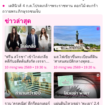
เดลินิวส์ 4 ก.ค.โปรดเกล้าฯพระราชทาน ดอกไม้-ตะกร้า
ถวายพระภิกษุรถชนเจ็บ
ข่าวล่าสุด
“ฟรีน สโรชา” เข้าไกล่เกลี่ย
มส.ไฟเขียวขึ้นทะเบียนที่ดิน
คดีกับอดีตต้นสังกัด เจรจาหา
‘ศาสนสมบัติกลางพุทธ
ข้อยุติ เหตุบริษัทเก่าค้างเงิน
มณฑลในพระบรม
10 กรกฎาคม 2569
19:30 น.
10 กรกฎาคม 2569
19:20 น.
ค่าจ้าง!
ราชูปถัมภ์’ กว่า 2,500 ไร่
รวบ ‘ครูคณิต’ ดีกรีดอกเตอร์
แผ่นดินไหวเขย่า ‘พะเยา’ 2.4