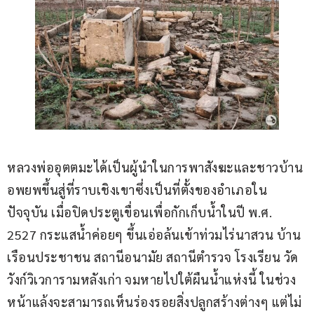
หลวงพ่ออุตตมะได้เป็นผู้นำในการพาสังฆะและชาวบ้าน
อพยพขึ้นสู่ที่ราบเชิงเขาซึ่งเป็นที่ตั้งของอำเภอใน
ปัจจุบัน เมื่อปิดประตูเขื่อนเพื่อกักเก็บน้ำในปี พ.ศ. 
2527 กระแสน้ำค่อยๆ ขึ้นเอ่อล้นเข้าท่วมไร่นาสวน บ้าน
เรือนประชาชน สถานีอนามัย สถานีตำรวจ โรงเรียน วัด
วังก์วิเวการามหลังเก่า จมหายไปใต้ผืนน้ำแห่งนี้ ในช่วง
หน้าแล้งจะสามารถเห็นร่องรอยสิ่งปลูกสร้างต่างๆ แต่ไม่