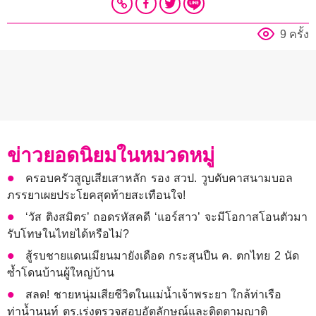
9 ครั้ง
ข่าวยอดนิยมในหมวดหมู่
ครอบครัวสูญเสียเสาหลัก รอง สวป. วูบดับคาสนามบอล
ภรรยาเผยประโยคสุดท้ายสะเทือนใจ!
‘วัส ติงสมิตร’ ถอดรหัสคดี ‘แอร์สาว’ จะมีโอกาสโอนตัวมา
รับโทษในไทยได้หรือไม่?
สู้รบชายแดนเมียนมายังเดือด กระสุนปืน ค. ตกไทย 2 นัด
ซ้ำโดนบ้านผู้ใหญ่บ้าน
สลด! ชายหนุ่มเสียชีวิตในแม่น้ำเจ้าพระยา ใกล้ท่าเรือ
ท่าน้ำนนท์ ตร.เร่งตรวจสอบอัตลักษณ์และติดตามญาติ