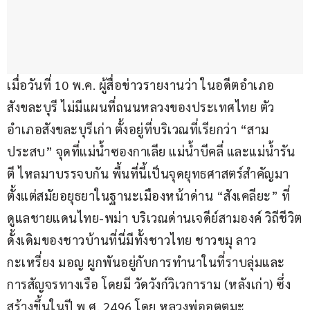
เมื่อวันที่ 10 พ.ค. ผู้สื่อข่าวรายงานว่า ในอดีตอำเภอ
สังขละบุรี ไม่มีแผนที่ถนนหลวงของประเทศไทย ตัว
อำเภอสังขละบุรีเก่า ตั้งอยู่ที่บริเวณที่เรียกว่า “สาม
ประสบ” จุดที่แม่น้ำซองกาเลีย แม่น้ำบีคลี่ และแม่น้ำรัน
ตี ไหลมาบรรจบกัน พื้นที่นี้เป็นจุดยุทธศาสตร์สำคัญมา
ตั้งแต่สมัยอยุธยาในฐานะเมืองหน้าด่าน “สังเคลียะ” ที่
ดูแลชายแดนไทย-พม่า บริเวณด่านเจดีย์สามองค์ วิถีชีวิต
ดั้งเดิมของชาวบ้านที่นี่มีทั้งชาวไทย ชาวขมุ ลาว 
กะเหรี่ยง มอญ ผูกพันอยู่กับการทำนาในที่ราบลุ่มและ
การสัญจรทางเรือ โดยมี วัดวังก์วิเวการาม (หลังเก่า) ซึ่ง
สร้างขึ้นในปี พ.ศ. 2496 โดย หลวงพ่ออุตตมะ