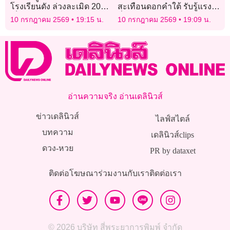
โรงเรียนดัง ล่วงละเมิด 20
สะเทือนดอกคำใต้ รับรู้แรง
เด็กชาย อัดคลิปขู่ประจาน
สั่นไหว ยังไร้ความเสียหาย
10 กรกฎาคม 2569
19:15 น.
10 กรกฎาคม 2569
19:09 น.
นานนับ 10 ปี
อ่านความจริง อ่านเดลินิวส์
ข่าวเดลินิวส์
ไลฟ์สไตล์
บทความ
เดลินิวส์clips
ดวง-หวย
PR by dataxet
ติดต่อโฆษณา
ร่วมงานกับเรา
ติดต่อเรา
© 2026 บริษัท สี่พระยาการพิมพ์ จำกัด