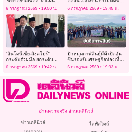
‘พิฆาตยาเสพติด’ ผ่าแผน
ตัดสินใจเก่งขึ้น ย้ำไม่คิดฟ้อง
ยุทธการ 90 วันลุยปราบเข้ม
ไรเดอร์หลังถ่ายคลิปจนถึง
6 กรกฎาคม 2569
19:50 น.
6 กรกฎาคม 2569
19:45 น.
ข้น
บ้าน!
“อินโดนีเซีย-สิงคโปร์”
ปักหมุดกาฬสินธุ์มีดี เปิดอัน
กระชับร่วมมือ ยกระดับ
ซีนรองรับเศรษฐกิจท่องเที่ยว
ความมั่นคงช่องแคบมะละกา
สวนกระแส
6 กรกฎาคม 2569
19:42 น.
6 กรกฎาคม 2569
19:33 น.
อ่านความจริง อ่านเดลินิวส์
ข่าวเดลินิวส์
ไลฟ์สไตล์
บทความ