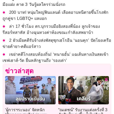
มือแฝง คาด 3 วันรู้ผลใครร่วมนั่งรถ
200 บาท! หนุ่มใหญ่ฟินแลนด์ เลือดอาบหนีตายขึ้นโรงพัก
ถูกคู่ขา LGBTQ+ แทงอก
ล่า 17 ชั่วโมง ตร.บุกรวบมือยิงสองพี่น้อง ลูกเจ้าของ
รีสอร์ทสาหัส อ้างฉุนทวงค่าห้องขณะกำลังเสพยาบ้า
2 ผัวเมียคดีรับจ้างส่งพัสดุซุกเฮโรอีน ‘นอนคุก’ ปัดโยงเครือ
ข่ายค้ายา-คดีแอร์สาว
เขย่าคดีโกงสอบท้องถิ่น! ‘ทนายอั๋น’ แฉเส้นทางเงินสดเข้า
เซฟเฮาส์-วัด ยื่นหลักฐานถึง ‘รองเต่า’
ข่าวล่าสุด
‘ผู้การฯระนอง’ จัดหนัก
“ณเดชน์” รับงานแต่งครั้งที่ 3