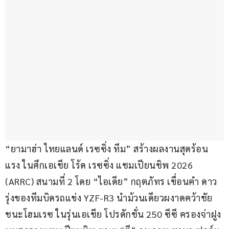
“ยามาฮ่า ไทยแลนด์ เรซซิ่ง ทีม” สร้างผลงานสุดร้อน
แรง ในศึกเอเชีย โร้ด เรซซิ่ง แชมเปียนชิพ 2026 
(ARRC) สนามที่ 2 โดย “ไอเดีย” กฤตภัทร เขื่อนคำ ดาว
รุ่งของทีมบิดรถแข่ง YZF-R3 นำม้วนเดียวผงาดคว้าชัย
ชนะโฮมเรซ ในรุ่นเอเชีย โปรดักชั่น 250 ซีซี ครองจ่าฝูง