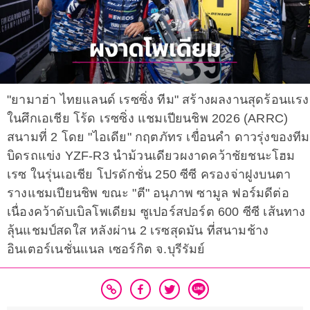
"ยามาฮ่า ไทยแลนด์ เรซซิ่ง ทีม" สร้างผลงานสุดร้อนแรง
ในศึกเอเชีย โร้ด เรซซิ่ง แชมเปียนชิพ 2026 (ARRC)
สนามที่ 2 โดย "ไอเดีย" กฤตภัทร เขื่อนคำ ดาวรุ่งของทีม
บิดรถแข่ง YZF-R3 นำม้วนเดียวผงาดคว้าชัยชนะโฮม
เรซ ในรุ่นเอเชีย โปรดักชั่น 250 ซีซี ครองจ่าฝูงบนตา
รางแชมเปียนชิพ ขณะ "ตี" ​อนุภาพ ซามูล ฟอร์มดีต่อ
เนื่องคว้าดับเบิลโพเดียม ซูเปอร์สปอร์ต 600 ซีซี เส้นทาง
ลุ้นแชมป์สดใส หลังผ่าน 2 เรซสุดมัน ที่สนามช้าง
อินเตอร์เนชั่นแนล เซอร์กิต จ.บุรีรัมย์