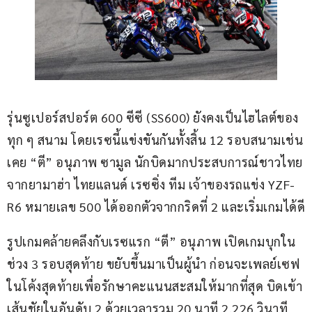
รุ่นซูเปอร์สปอร์ต 600 ซีซี (SS600) ยังคงเป็นไฮไลต์ของ
ทุก ๆ สนาม โดยเรซนี้แข่งขันกันทั้งสิ้น 12 รอบสนามเช่น
เคย “ตี” ​อนุภาพ ซามูล นักบิดมากประสบการณ์ชาวไทย
จากยามาฮ่า ไทยแลนด์ เรซซิ่ง ทีม เจ้าของรถแข่ง YZF-
R6 หมายเลข 500 ได้ออกตัวจากกริดที่ 2 และเริ่มเกมได้ดี
รูปเกมคล้ายคลึงกับเรซแรก “ตี” อนุภาพ เปิดเกมบุกใน
ช่วง 3 รอบสุดท้าย ขยับขึ้นมาเป็นผู้นำ ก่อนจะเพลย์เซฟ
ในโค้งสุดท้ายเพื่อรักษาคะแนนสะสมให้มากที่สุด บิดเข้า
เส้นชัยในอันดับ 2 ด้วยเวลารวม 20 นาที 2.226 วินาที 