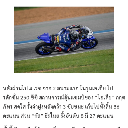
หลังผ่านไป 4 เรซ จาก 2 สนามแรก ในรุ่นเอเชีย โป
รดักชั่น 250 ซีซี สถานการณ์ลุ้นแชมป์ของ “ไอเดีย” กฤต
ภัทร สดใส รั้งจ่าฝูงหลังคว้า 3 ชัยชนะ เก็บไปทั้งสิ้น 86 
คะแนน ส่วน “กัส” ธีรไนย รั้งอันดับ 8 มี 27 คะแนน