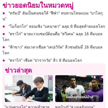
ข่าวยอดนิยมในหมวดหมู่
“ทรัมป์” ยันเป็นคนขอให้ “ฟีฟ่า” ทบทวนโทษแบน “บาโลกุ
น”
“โมร็อกโก” สอนเชิง “แคนาดา” ฉลุย 8 ทีมสุดท้ายบอลโลก
“ตราไก่” ฉายแววแชมป์ต้อนตือ “สวีเดน” ฉลุย 16 ทีมบอล
โลก
“ฟ้าขาว” ต่อเวลาเชือด “เคปเวิร์ด” ลิ่วชนมัมมี่ 16 ทีมบอล
โลก
“ตราไก่” เชือด “ปารากวัย” ลิ่ว 8 ทีมบอลโลก
ข่าวล่าสุด
“แว่นตาเอไอ” ความท้าทาย
ขอบ้าง!! “ส.บอลอังกฤษ”