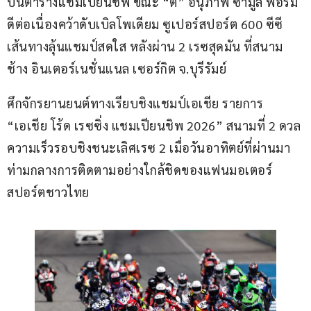
บนตารางแชมเปียนชิพ ขณะ “ตี” ​อนุภาพ ซามูล ฟอร์ม
ดีต่อเนื่องคว้าดับเบิลโพเดียม ซูเปอร์สปอร์ต 600 ซีซี 
เส้นทางลุ้นแชมป์สดใส หลังผ่าน 2 เรซสุดมัน ที่สนาม
ช้าง อินเตอร์เนชั่นแนล เซอร์กิต จ.บุรีรัมย์
ศึกจักรยานยนต์ทางเรียบชิงแชมป์เอเชีย รายการ 
“เอเชีย โร้ด เรซซิ่ง แชมเปียนชิพ 2026” สนามที่ 2 ดวล
ความเร็วรอบชิงชนะเลิศเรซ 2 เมื่อวันอาทิตย์ที่ผ่านมา 
ท่ามกลางการติดตามอย่างใกล้ชิดของแฟนมอเตอร์
สปอร์ตชาวไทย