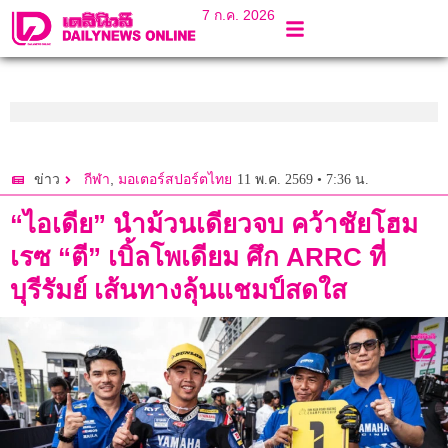
7 ก.ค. 2026
,
11 พ.ค. 2569 • 7:36 น.
ข่าว
กีฬา
มอเตอร์สปอร์ตไทย
“ไอเดีย” นำม้วนเดียวจบ คว้าชัยโฮม
เรซ “ตี” เบิ้ลโพเดียม ศึก ARRC ที่
บุรีรัมย์ เส้นทางลุ้นแชมป์สดใส