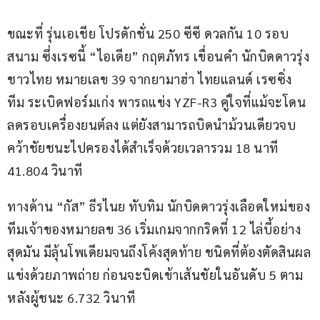
ขณะที่ รุ่นเอเชีย โปรดักชั่น 250 ซีซี ดวลกัน 10 รอบ
สนาม ซึ่งเรซนี้ “ไอเดีย” กฤตภัทร เขื่อนคำ นักบิดดาวรุ่ง
ชาวไทย หมายเลข 39 จากยามาฮ่า ไทยแลนด์ เรซซิ่ง 
ทีม ระเบิดฟอร์มเก่ง พารถแข่ง YZF-R3 คู่ใจที่แม้จะโดน
ลดรอบเครื่องยนต์ลง แต่ยังสามารถบิดนำม้วนเดียวจบ 
คว้าชัยชนะไปครองได้สำเร็จด้วยเวลารวม 18 นาที 
41.804 วินาที
ทางด้าน “กัส” ธีรไนย ทับทิม นักบิดดาวรุ่งเลือดใหม่ของ
ทีมเจ้าของหมายลข 36 เริ่มเกมจากกริดที่ 12 ไล่บี้อย่าง
สุดมัน มีลุ้นโพเดียมจนถึงโค้งสุดท้าย ชนิดที่ต้องตัดสินผล
แข่งด้วยภาพถ่าย ก่อนจะบิดเข้าเส้นชัยในอันดับ 5 ตาม
หลังผู้ชนะ 6.732 วินาที