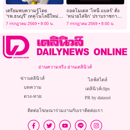
เตรียมพบความรู้โดย
ถอดโมเดล ‘โทนี่ แบลร์’ ตั้ง
‘รพ.ธนบุรี’ เทคโนโลยีใหม่
‘หน่วยไล่จิก’ ปราบราชการ
ผ่าตัดแผลเล็กจิ๋ว
อืด
7 กรกฎาคม 2569
8:00 น.
7 กรกฎาคม 2569
8:00 น.
อ่านความจริง อ่านเดลินิวส์
ข่าวเดลินิวส์
ไลฟ์สไตล์
บทความ
เดลินิวส์clips
ดวง-หวย
PR by dataxet
ติดต่อโฆษณา
ร่วมงานกับเรา
ติดต่อเรา