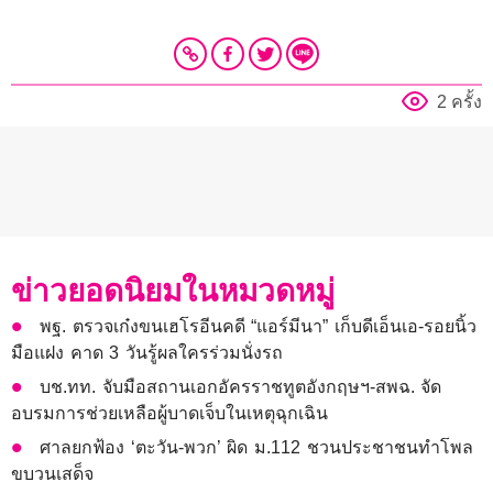
2 ครั้ง
ข่าวยอดนิยมในหมวดหมู่
พฐ. ตรวจเก๋งขนเฮโรอีนคดี “แอร์มีนา” เก็บดีเอ็นเอ-รอยนิ้ว
มือแฝง คาด 3 วันรู้ผลใครร่วมนั่งรถ
บช.ทท. จับมือสถานเอกอัครราชทูตอังกฤษฯ-สพฉ. จัด
อบรมการช่วยเหลือผู้บาดเจ็บในเหตุฉุกเฉิน
ศาลยกฟ้อง ‘ตะวัน-พวก’ ผิด ม.112 ชวนประชาชนทำโพล
ขบวนเสด็จ