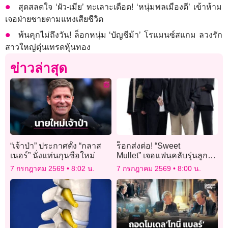
สุดสลดใจ ‘ผัว-เมีย’ ทะเลาะเดือด! ‘หนุ่มพลเมืองดี’ เข้าห้าม
เจอฝ่ายชายตามแทงเสียชีวิต
พ้นคุกไม่ถึงวัน! ล็อกหนุ่ม ‘บัญชีม้า’ โรแมนซ์สแกม ลวงรัก
สาวใหญ่ตุ๋นเทรดหุ้นทอง
ข่าวล่าสุด
“เจ้าป่า” ประกาศตั้ง “กลาส
ร็อกส่งต่อ! “Sweet
เนอร์” นั่งแท่นกุนซือใหม่
Mullet” เจอแฟนคลับรุ่นลูก
หอบรูปพ่อแม่เมื่อสิบกว่าปี
7 กรกฎาคม 2569
8:02 น.
7 กรกฎาคม 2569
8:00 น.
ก่อนให้เซ็น