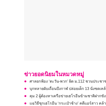
ข่าวยอดนิยมในหมวดหมู่
ศาลยกฟ้อง ‘ตะวัน-พวก’ ผิด ม.112 ชวนประช
บุกทลายผับเถื่อนบึงกาฬ ปล่อยเด็ก 13 นั่งซดเหล้า
คุม 2 ผู้ต้องหาเครือข่ายเฮโรอีนข้ามชาติฝากขั
แฉวิธีซุกเฮโรอีน ‘กระเป๋าช้าง’ คดีแอร์สาว คล้า