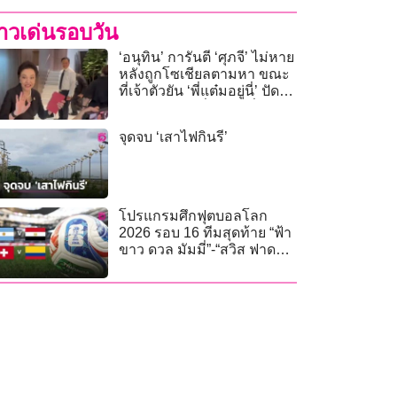
่าวเด่นรอบวัน
‘อนุทิน’ การันตี ‘ศุภจี’ ไม่หาย
หลังถูกโซเชียลตามหา ขณะ
ที่เจ้าตัวยัน ‘พี่แต๋มอยู่นี่’ ปัดนา
ยกฯ กำชับให้สื่อสารเพิ่ม
จุดจบ ‘เสาไฟกินรี’
โปรแกรมศึกฟุตบอลโลก
2026 รอบ 16 ทีมสุดท้าย “ฟ้า
ขาว ดวล มัมมี่”-“สวิส ฟาด
แข้ง โคลอมเบีย”