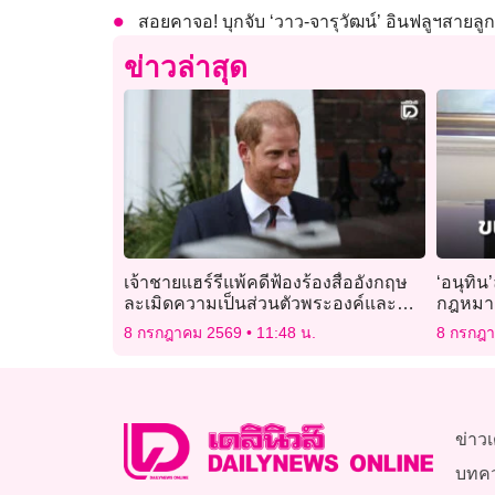
สอยคาจอ! บุกจับ ‘วาว-จารุวัฒน์’ อินฟลูฯสายลูก
ข่าวล่าสุด
เจ้าชายแฮร์รีแพ้คดีฟ้องร้องสื่ออังกฤษ
​​‘อนุท
ละเมิดความเป็นส่วนตัวพระองค์และ
กฎหมาย
ครอบครัว
8 กรกฎาคม 2569
11:48 น.
8 กรกฎ
ข่าวเ
บทค