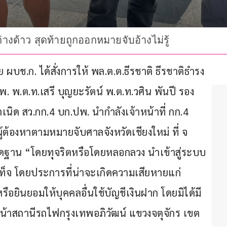
างด้าว สุดท้ายถูกออกหมายจับอ้างไม่รู้
ศัย ผบช.ก. ได้สั่งการให้ พล.ต.ต.ธีรชาติ ธีรชาติธำรง 
 พ.ต.ท.เสรี บุญยะรัตน์ พ.ต.ท.วศิน พันปี รอง 
นิด สว.กก.4 บก.ปพ. นำกำลังเจ้าหน้าที่ กก.4 
ผู้ต้องหาตามหมายจับศาลจังหวัดเชียงใหม่ ที่ จ 
ิดฐาน “โดยทุจริตหรือโดยหลอกลวง นำเข้าสู่ระบบ
นเท็จ โดยประการที่น่าจะเกิดความเสียหายแก่
ยินยอมให้บุคคลอื่นใช้บัญชีเงินฝาก โดยมิได้มี
หน้าสถานีรถไฟกรุงเทพอภิวัฒน์ แขวงจตุจักร เขต