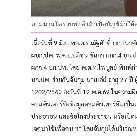
คอมมานโดรวบพ่อค้าผักเปิดบัญชีม้าให้ต่
เมื่อวันที่ 9 มิ.ย. พล.ต.ท.ณัฐศักดิ์ เชาวนา
ผบก.ปพ. พ.ต.อ.อภิชน ขันกา ผกก.4 บก.ปพ.
ผกก.4 บก.ปพ. โดย พ.ต.ท.ไพบูลย์ พิมพ์กำเ
บก.ปพ. ร่วมกันจับกุม นายเล่ย์ อายุ 27 ปี 
1202/2569 ลงวันที่ 19 พ.ค.69 ในความผ
คอมพิวเตอร์ซึ่งข้อมูลคอมพิวเตอร์อันเป็
ประชาชน และฉ้อโกงประชาชน หรือเปิดหรือ
เจตนาใช้เพื่อตน ฯ” โดยจับกุมได้บริเวณ