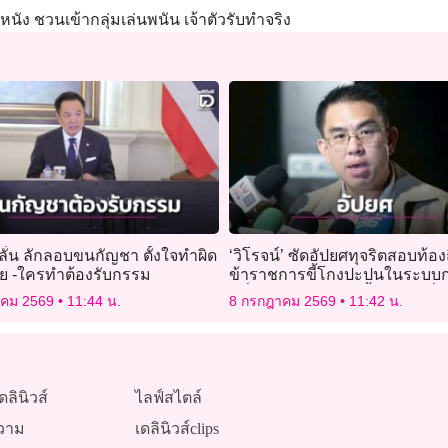
หนัง ชวนเข้ากลุ่มเล่นพนัน เจ้าตัวรับทำจริง
ิน’ลั่น ลักลอบขนกัญชา ตั้งใจทำผิด
‘วิโรจน์’ ซัดอัปยศทุจริตสอบท้อง
 -ใครทำต้องรับกรรม
ข้าราชการขี้โกงปะปนในระบบก
หมื่นคน รัฐแบกค่าเลี้ยงดู 4 หมื่
าคม 2569
11:44 น.
8 กรกฎาคม 2569
11:42 น.
ดลินิวส์
ไลฟ์สไตล์
วาม
เดลินิวส์clips