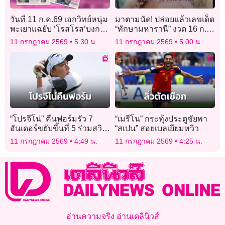
วันที่ 11 ก.ค.69 เอกวิทย์หนุ่ม
มาตามนัด! ปล่อยแล้วเลขเด็ด
พะเยาแฉยับ ‘โรสโรส’บงการ
“ทักษามหารานี” งวด 16 ก.ค.
ลวงแอร์ขนผงขาวข้ามชาติ
2569 คอหวยแห่ส่องตาราง
11 กรกฎาคม 2569
5:30 น.
11 กรกฎาคม 2569
5:00 น.
มงคล
“โปรจีโน่” คืนฟอร์มรัว 7
“เมรีโน” กระทุ้งประตูชัยพา
อันเดอร์ขยับขึ้นที่ 5 ร่วมสวิง
“สเปน” สอยเบลเยียมหวิว
เอวิยอง
11 กรกฎาคม 2569
4:49 น.
11 กรกฎาคม 2569
4:25 น.
อ่านความจริง อ่านเดลินิวส์