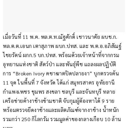
เมื่อวันที่ 11 พ.ค. พล.ต.ท.ณัฐศักดิ์ เชาวนาศัย ผบช.ก. 
พล.ต.ต.เอนก เตาสุภาพ ผบก.ปทส. และ พ.ต.อ.อภิสัณฐ์ 
ไชยรัตน์ ผกก.5 บก.ปทส. พร้อมด้วยเจ้าหน้าที่จากกรม
อุทยานแห่งชาติ สัตว์ป่า และพันธุ์พืช แถลงผลปฏิบัติ
การ “Broken Ivory คชาฆาตปิดปลายงา” บุกตรวจค้น 
11 จุด ในพื้นที่ 7 จังหวัด ได้แก่ สมุทรสาคร อุทัยธานี 
กำแพงเพชร ชุมพร สงขลา ชลบุรี และจันทบุรี ทลาย
เครือข่ายค้างาช้างข้ามชาติ จับกุมผู้ต้องหาได้ 9 ราย 
พร้อมตรวจยึดงาช้างและผลิตภัณฑ์จากงาช้าง น้ำหนัก
รวมกว่า 250 กิโลกรัม รวมมูลค่าของกลางเกือบ 10 ล้าน