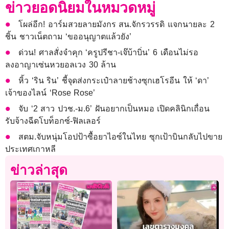
ข่าวยอดนิยมในหมวดหมู่
โผล่อีก! อาร์มสวยลายมังกร สน.จักรวรรดิ แจกนายละ 2
ชิ้น ชาวเน็ตถาม ‘ขออนุญาตแล้วยัง’
ด่วน! ศาลสั่งจำคุก ‘ครูปรีชา-เจ๊บ้าบิ่น’ 6 เดือนไม่รอ
ลงอาญาเซ่นหวยอลเวง 30 ล้าน
หิ้ว ‘ริน ริน’ ชี้จุดส่งกระเป๋าลายช้างซุกเฮโรอีน ให้ ‘ดา’
เจ้าของไลน์ ‘Rose Rose’
จับ ‘2 สาว ปวช.-ม.6’ ฝันอยากเป็นหมอ เปิดคลินิกเถื่อน
รับจ้างฉีดโบท็อกซ์-ฟิลเลอร์
สตม.จับหนุ่มโอปป้าซื้อยาไอซ์ในไทย ซุกเป้าบินกลับไปขาย
ประเทศเกาหลี
ข่าวล่าสุด