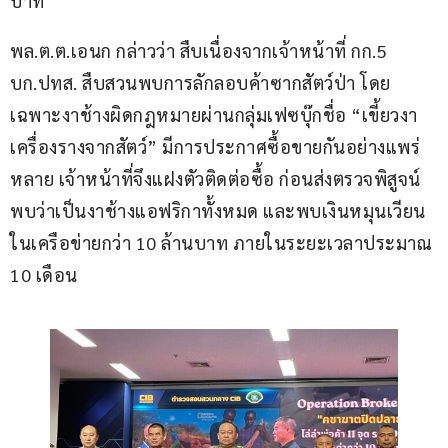
บาท
พล.ต.ต.เอนก กล่าวว่า สืบเนื่องจากเจ้าหน้าที่ กก.5 
บก.ปทส. สืบสวนพบการลักลอบค้าซากสัตว์ป่า โดย
เฉพาะงาช้างผิดกฎหมายผ่านกลุ่มเฟซบุ๊กชื่อ “เขี้ยวงา 
เครื่องรางจากสัตว์” มีการประกาศซื้อขายกันอย่างแพร่
หลาย เจ้าหน้าที่จึงแฝงตัวติดต่อซื้อ ก่อนส่งตรวจพิสูจน์
พบว่าเป็นงาช้างแอฟริกาทั้งหมด และพบเงินหมุนเวียน
ในเครือข่ายกว่า 10 ล้านบาท ภายในระยะเวลาประมาณ 
10 เดือน