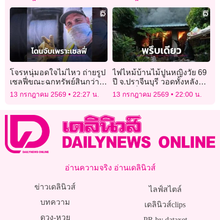
ไทย-กัมพูชา
โจรหนุ่มอดใจไม่ไหว ถ่ายรูป
ไฟไหม้บ้านไม้ปูนหญิงวัย 69
เซลฟี่ขณะฉกทรัพย์สินกว่า 3
ปี จ.ปราจีนบุรี วอดทั้งหลัง
ล้าน โดนตำรวจตามรอยจน
เจ้าตัวนั่งอยู่หน้าบ้านรอด
13 กรกฎาคม 2569
22:27 น.
13 กรกฎาคม 2569
22:00 น.
เจอ
หวุดหวิด
อ่านความจริง อ่านเดลินิวส์
ข่าวเดลินิวส์
ไลฟ์สไตล์
บทความ
เดลินิวส์clips
ดวง-หวย
PR by dataxet