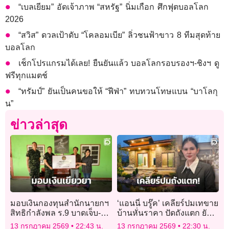
“เบลเยียม” อัดเจ้าภาพ “สหรัฐ” นิ่มเกือก ศึกฟุตบอลโลก
2026
“สวิส” ดวลเป้าดับ “โคลอมเบีย” ลิ่วชนฟ้าขาว 8 ทีมสุดท้าย
บอลโลก
เช็กโปรแกรมได้เลย! ยืนยันแล้ว บอลโลกรอบรองฯ-ชิงฯ ดู
ฟรีทุกแมตช์
“ทรัมป์” ยันเป็นคนขอให้ “ฟีฟ่า” ทบทวนโทษแบน “บาโลกุ
น”
ข่าวล่าสุด
มอบเงินกองทุนสำนักนายกฯ
‘แอนนี่ บรู๊ค’ เคลียร์ปมเทขาย
สิทธิกำลังพล ร.9 บาดเจ็บ-
บ้านหั่นราคา ปัดถังแตก ยัน
เสียชีวิต เหตุซุ่มยิงชายแดน
งานออนไลน์ยังปัง
13 กรกฎาคม 2569
22:43 น.
13 กรกฎาคม 2569
22:30 น.