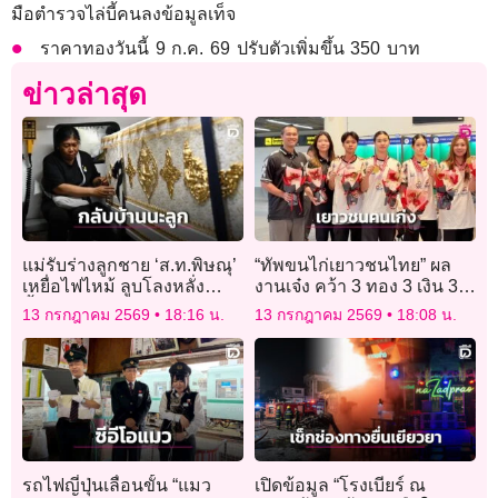
มือตำรวจไล่บี้คนลงข้อมูลเท็จ
ราคาทองวันนี้ 9 ก.ค. 69 ปรับตัวเพิ่มขึ้น 350 บาท
ข่าวล่าสุด
แม่รับร่างลูกชาย ‘ส.ท.พิษณุ’
“ทัพขนไก่เยาวชนไทย” ผล
เหยื่อไฟไหม้ ลูบโลงหลั่ง
งานเจ๋ง คว้า 3 ทอง 3 เงิน 3
น้ำตาบอก ‘กลับบ้านนะลูก’
ทองแดง ศึกใหญ่ ณ แดนอิน
13 กรกฎาคม 2569
18:16 น.
13 กรกฎาคม 2569
18:08 น.
เหนา
รถไฟญี่ปุ่นเลื่อนขั้น “แมว
เปิดข้อมูล “โรงเบียร์ ณ