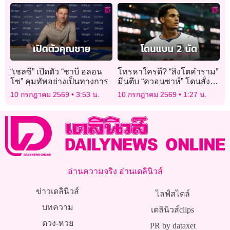
“เชลซี” เปิดตัว “ชาบี อลอน
โทรหาใครดี? “สิงโตคำราม”
โซ” คุมทัพอย่างเป็นทางการ
มึนตึบ “ควอนซาห์” โดนสั่ง
แบน 2 นัด
10 กรกฎาคม 2569
3:53 น.
10 กรกฎาคม 2569
1:27 น.
อ่านความจริง อ่านเดลินิวส์
ข่าวเดลินิวส์
ไลฟ์สไตล์
บทความ
เดลินิวส์clips
ดวง-หวย
PR by dataxet