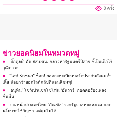
0 ครั้ง
ข่าวยอดนิยมในหมวดหมู่
‘บิ๊กดุลย์’ อัด สส.ปชน. กล่าวหารัฐมนตรีปีศาจ ชี้เป็นเด็กไร้
วุฒิภาวะ
“ไอซ์ รักชนก” ช็อก! ยอดลงทะเบียนบอร์ดประกันสังคมต่ำ
เตี้ย น้อยกว่ายอดไลก์คลิปที่นอนสีชมพู!
‘อนุทิน’ โชว์เป่าแซกโซโฟน ‘อันวาร์’ กอดคอร้องเพลง
ชื่นมื่น
งามหน้าประเทศไทย ‘ภัณฑิล’ จวกรัฐบาลหละหลวม ออก
นโยบายใช้กัญชา แต่คุมไม่ได้