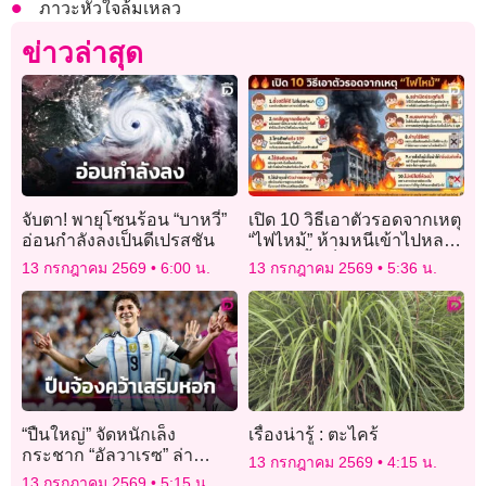
ภาวะหัวใจล้มเหลว
ข่าวล่าสุด
จับตา! พายุโซนร้อน “บาหวี่”
เปิด 10 วิธีเอาตัวรอดจากเหตุ
อ่อนกำลังลงเป็นดีเปรสชัน
“ไฟไหม้” ห้ามหนีเข้าไปหลบ
ในห้องนํ้าเด็ดขาด
13 กรกฎาคม 2569
6:00 น.
13 กรกฎาคม 2569
5:36 น.
“ปืนใหญ่” จัดหนักเล็ง
เรื่องน่ารู้ : ตะไคร้
กระชาก “อัลวาเรซ” ล่า
13 กรกฎาคม 2569
4:15 น.
ตาข่าย
13 กรกฎาคม 2569
5:15 น.