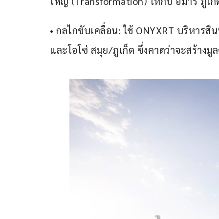
ใหญ่ (Transformation) ให้กับ อมารี ภูเก็
• กลไกขับเคลื่อน: ใช้ ONYXRT บริหารสินท
และโอโซ่ สมุย/ภูเก็ต ซึ่งคาดว่าจะสร้างมู