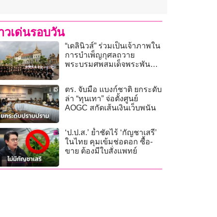
่าวเด่นรอบวัน
“เดลินิวส์” ร่วมเป็นเจ้าภาพใน
การบำเพ็ญกุศลถวาย
พระบรมศพสมเด็จพระพันปี
หลวง
ตร. จับมือ แบงก์ชาติ ยกระดับ
ล่า “ทุนเทา” จ่อตั้งศูนย์
AOGC สกัดเส้นเงินเว็บพนัน
‘ป.ป.ส.’ ย้ำชัดไร้ ‘กัญชาเสรี’
ในไทย คุมเข้มช่อดอก ซื้อ-
ขาย ต้องมีใบสั่งแพทย์