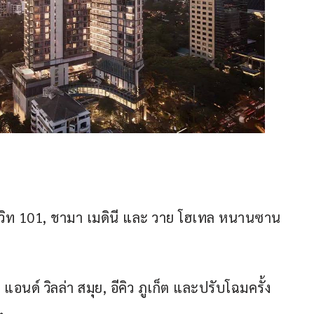
์
ุมวิท 101, ชามา เมดินี และ วาย โฮเทล หนานซาน 
นด์ วิลล่า สมุย, อีคิว ภูเก็ต และปรับโฉมครั้ง