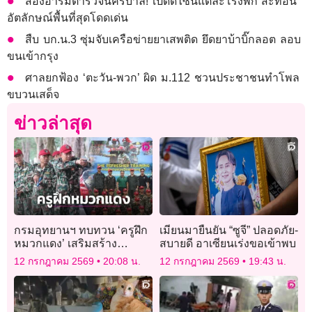
ส่องอาร์มตำรวจนครบาล! เปิดดีไซน์แต่ละโรงพัก สะท้อน
อัตลักษณ์พื้นที่สุดโดดเด่น
สืบ บก.น.3 ซุ่มจับเครือข่ายยาเสพติด ยึดยาบ้าบิ๊กลอต ลอบ
ขนเข้ากรุง
ศาลยกฟ้อง ‘ตะวัน-พวก’ ผิด ม.112 ชวนประชาชนทำโพล
ขบวนเสด็จ
ข่าวล่าสุด
กรมอุทยานฯ ทบทวน ‘ครูฝึก
เมียนมายืนยัน “ซูจี” ปลอดภัย-
หมวกแดง’ เสริมสร้าง
สบายดี อาเซียนเร่งขอเข้าพบ
ประสิทธิภาพงานลาด
12 กรกฎาคม 2569
20:08 น.
12 กรกฎาคม 2569
19:43 น.
ตระเวนเชิงคุณภาพ