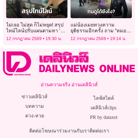
ไม่เจอ ไม่สุด ก็ไม่หยุด! สรุป
แม่น้องเมยทวงความ
ไทม์ไลน์ปรับแผนตามหา ‘สี
ยุติธรรมอีกครั้ง ถาม “หมอ”ดู
ส้ม’ แมวพิการหายบนรถไฟ
เด็กชักตายต่อหน้าต่อตาได้ยัง
12 กรกฎาคม 2569
19:30 น.
12 กรกฎาคม 2569
19:14 น.
ไง
อ่านความจริง อ่านเดลินิวส์
ข่าวเดลินิวส์
ไลฟ์สไตล์
บทความ
เดลินิวส์clips
ดวง-หวย
PR by dataxet
ติดต่อโฆษณา
ร่วมงานกับเรา
ติดต่อเรา