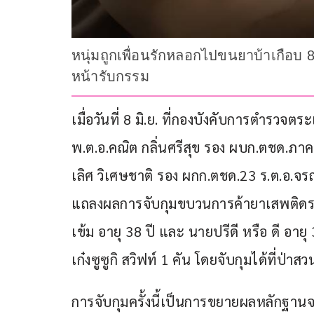
หนุ่มถูกเพื่อนรักหลอกไปขนยาบ้าเกือบ 8
หน้ารับกรรม
เมื่อวันที่ 8 มิ.ย. ที่กองบังคับการตำรวจ
พ.ต.อ.คณิต กลิ่นศรีสุข รอง ผบก.ตชด.ภาค
เลิศ วิเศษชาติ รอง ผกก.ตชด.23 ร.ต.อ.จ
แถลงผลการจับกุมขบวนการค้ายาเสพติดราย
เข้ม อายุ 38 ปี และ นายปรีดี หรือ ดี อา
เก๋งซูซูกิ สวิฟท์ 1 คัน โดยจับกุมได้ที่ป
การจับกุมครั้งนี้เป็นการขยายผลหลักฐานจา