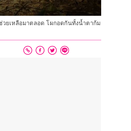
ดีช่วยเหลือมาตลอด โผกอดกันทั้งน้ำตาก้ม