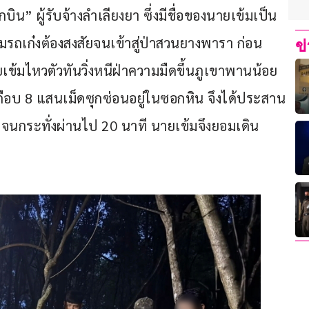
กบิน” ผู้รับจ้างลำเลียงยา ซึ่งมีชื่อของนายเข้มเป็น
ามรถเก๋งต้องสงสัยจนเข้าสู่ป่าสวนยางพารา ก่อน
ข
ยเข้มไหวตัวทันวิ่งหนีฝ่าความมืดขึ้นภูเขาพานน้อย 
ือบ 8 แสนเม็ดซุกซ่อนอยู่ในซอกหิน จึงได้ประสาน
 จนกระทั่งผ่านไป 20 นาที นายเข้มจึงยอมเดิน