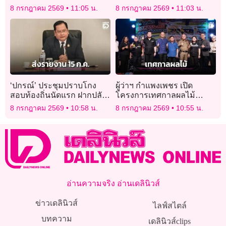
จากยาเสพติด แต่เกียร์ว่างไม่
สำคัญของเกษตรกร
8 กรกฎาคม 2569
11:05 น.
8 กรกฎาคม 2569
11:03 น.
ควบคุม ทำปัญหาลุกลาม
‘ปกรณ์’ ประชุมปราบโกง
ผู้ว่าฯ กำแพงเพชร เปิด
สอบท้องถิ่นนัดแรก ฝากปลัด
โครงการเทศกาลผลไม้
สปน.-เลขาฯก.พ.เอาผิด
อาหาร และของดีคลองลาน
8 กรกฎาคม 2569
10:58 น.
8 กรกฎาคม 2569
10:55 น.
จริยธรรมจริงจัง
ประจำปี 2569
อ่านความจริง อ่านเดลินิวส์
ข่าวเดลินิวส์
ไลฟ์สไตล์
บทความ
เดลินิวส์clips