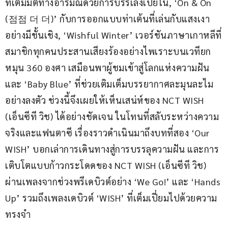
ที่เติมมิติทางอารมณ์ด้วยการบรรเลงเปียโน, ‘On & On 
(점점 더 더)’ กับการออกแบบท่าเต้นที่เล่นกับแสงเงา
อย่างมีชั้นเชิง, ‘Wishful Winter’ เวอร์ชันภาษาเกาหลีที่
สมาชิกทุกคนประสานเสียงร้องอย่างไพเราะบนเวทียก
หมุน 360 องศา เสมือนพาผู้ชมเข้าสู่โลกแห่งความฝัน 
และ ‘Baby Blue’ ที่ช่วยเติมเต็มบรรยากาศละมุนละไม
อย่างลงตัว ช่วงนี้จึงเผยให้เห็นเสน่ห์ของ NCT WISH 
(เอ็นซีที วิช) ได้อย่างชัดเจน ในโทนที่สลับระหว่างความ
จริงและแฟนตาซี เรื่องราวดำเนินมาถึงบทที่สอง ‘Our 
WISH’ บอกเล่าการเดินทางสู่การบรรลุความฝัน และการ
เติบโตแบบก้าวกระโดดของ NCT WISH (เอ็นซีที วิช) 
ผ่านเพลงจากช่วงพรีเดบิวต์อย่าง ‘We Go!’ และ ‘Hands 
Up’ รวมถึงเพลงเดบิวต์ ‘WISH’ ที่เต็มเปี่ยมไปด้วยความ
ทรงจำ 