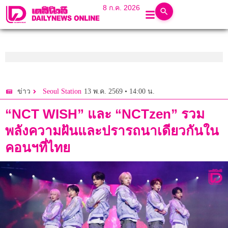
8 ก.ค. 2026
13 พ.ค. 2569 • 14:00 น.
ข่าว
Seoul Station
“NCT WISH” และ “NCTzen” รวม
พลังความฝันและปรารถนาเดียวกันใน
คอนฯที่ไทย