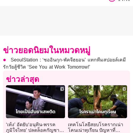
ข่าวยอดนิยมในหมวดหมู่
SeoulStation : ‘ซออินกุก-พัคจีฮยอน’ แทกทีมสปอยล์เคมี
รักวัยสู้ชีวิต ‘See You at Work Tomorrow!’
ข่าวล่าสุด
‘เท้ง’ อัดยับ‘อนุทิน-พรรค
เทคโนโลยีสยบโรครากเน่า
ภูมิใจไทย’ ปลดล็อคกัญชา
โคนเน่าทุเรียน ปัญหาที่