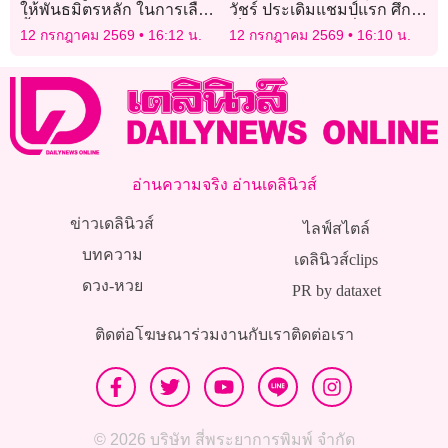
ให้พันธมิตรหลัก ในการเลือก
วัชร์ ประเดิมแชมป์แรก ศึก
ตั้งรัฐยะโฮร์
เจ็ตสกีโลก 2026 ที่บัลแกเรีย
12 กรกฎาคม 2569
16:12 น.
12 กรกฎาคม 2569
16:10 น.
ให้ทัพเจ็ตสกีไทย
อ่านความจริง อ่านเดลินิวส์
ข่าวเดลินิวส์
ไลฟ์สไตล์
บทความ
เดลินิวส์clips
ดวง-หวย
PR by dataxet
ติดต่อโฆษณา
ร่วมงานกับเรา
ติดต่อเรา
© 2026 บริษัท สี่พระยาการพิมพ์ จำกัด