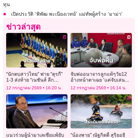
ทุน
เปิดประวัติ ‘พิพัฒ พะเนียงเวทย์’ แม่ทัพผู้สร้าง ‘มาม่า’
ข่าวล่าสุด
“นักตบสาวไทย” พ่าย “ตุรกี”
จับพ่ออนาจารลูกแท้ๆวัย12
1-3 ส่งท้าย “เนชันส์ ลีก
อ้างหน้าตาเฉย ‘แค่จับเล่นๆ’
2026” พร้อมลุยต่อ “ศึก SEA
สวนผลแพทย์รอยฉีกขาดชัด
12 กรกฎาคม 2569
16:20 น.
12 กรกฎาคม 2569
16:14 น.
V CUP 2026”
แนวร่วมผู้นำมาเลเซียแพ้ยับ
“น้องพาย” ณัฐกิตติ์ สุริยอธิ