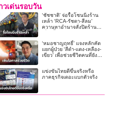
่าวเด่นรอบวัน
‘ชัชชาติ’ จ่อรื้อโซนนิ่งร้าน
เหล้า ‘RCA-รัชดา-สีลม’
ควานหาอำนาจสั่งปิดร้าน
เสี่ยงทั้งหมด
‘หมอชาญฤทธิ์’ แจงหลักคัด
แยกผู้ป่วย ‘สีดำ-แดง-เหลือง-
เขียว’ เพื่อช่วยชีวิตคนที่ยังมี
โอกาสรอด
แข่งขันไทยดีขึ้นจริงหรือ
ภาคธุรกิจเดอะแบกตัวจริง