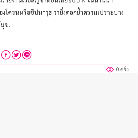
มีรายงานเรือสัญชาติอินเดียอับปาง ในน่านน้ำ
อของโดรนหรือขีปนาวุธ ว่ายิ่งตอกย้ำความเปราะบาง
มุซ.
0 ครั้ง