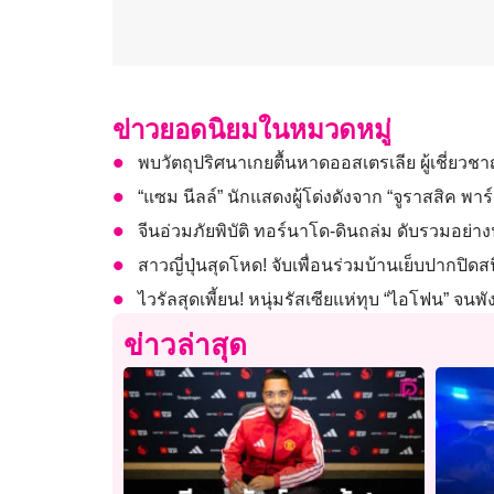
ข่าวยอดนิยมในหมวดหมู่
พบวัตถุปริศนาเกยตื้นหาดออสเตรเลีย ผู้เชี่ยว
“แซม นีลล์” นักแสดงผู้โด่งดังจาก “จูราสสิค พาร์ค
จีนอ่วมภัยพิบัติ ทอร์นาโด-ดินถล่ม ดับรวมอย่า
สาวญี่ปุ่นสุดโหด! จับเพื่อนร่วมบ้านเย็บปากปิด
ไวรัลสุดเพี้ยน! หนุ่มรัสเซียแห่ทุบ “ไอโฟน” จนพ
ข่าวล่าสุด