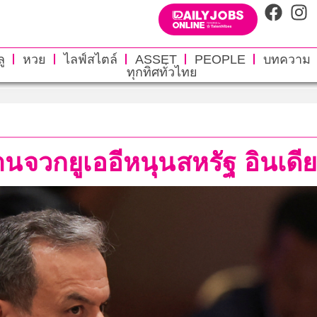
ู
หวย
ไลฟ์สไตล์
ASSET
PEOPLE
บทความ
ทุกทิศทั่วไทย
่านจวกยูเออีหนุนสหรัฐ อินเดีย