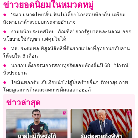
ข่าวยอดนิยมในหมวดหมู่
‘รมว.มหาดไทย’ลั่น ฟันไม่เลี้ยง โกงสอบท้องถิ่น เตรียม
สังคายนาล้างระบบกระจายอำนาจ
งามหน้าประเทศไทย ‘ภัณฑิล’ จวกรัฐบาลหละหลวม ออก
นโยบายใช้กัญชา แต่คุมไม่ได้
ทส. ระดมพล พิสูจน์สิทธิที่ดินรายแปลงที่อุทยานฯทับลาน
ให้จบใน 6 เดือน
นายกฯ ตั้งกรรมการสอบทุจริตสอบท้องถิ่นปี 68 ‘ปกรณ์’
นั่งประธาน
ไขมันพอกตับ ภัยเงียบนำไปสู่โรคร้ายอื่นๆ รักษาสุขภาพ
โดยดูแลการกินและลดการดื่มแอลกอฮอล์
ข่าวล่าสุด