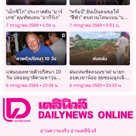
“เม็กซิโก” ประกาศดัน “มาร์
“ทรัมป์” ยันเป็นคนขอให้
เกซ” คุมทัพแทน “อากีร์เร”
“ฟีฟ่า” ทบทวนโทษแบน “บา
โลกุน”
7 กรกฎาคม 2569
1:04 น.
7 กรกฎาคม 2569
0:01 น.
แฟนบอลหายตัวปริศนา 10
ฝนถล่มซัดถนนขาด! นายก
วัน ปล่อยญาติตามหาวุ่น
อบต.เขาน้อย ลุยซ่อมฉุกเฉิน
ขณะเจ้าตัวนั่งเชียร์บอลโลก
ชาวบ้านคาใจถนนส่อไม่ได้
6 กรกฎาคม 2569
23:34 น.
6 กรกฎาคม 2569
23:33 น.
สบายใจเฉิบ
มาตรฐาน
อ่านความจริง อ่านเดลินิวส์