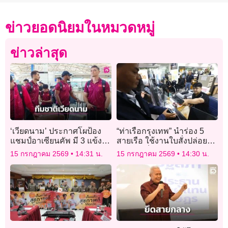
ข่าวยอดนิยมในหมวดหมู่
ข่าวล่าสุด
‘เวียดนาม’ ประกาศโผป้อง
“ท่าเรือกรุงเทพ” นำร่อง 5
แชมป์อาเซียนคัพ มี 3 แข้ง
สายเรือ ใช้งานใบสั่งปล่อย
บราซิเลียน
สินค้าอิเล็กทรอนิกส์ ลด
15 กรกฎาคม 2569
14:31 น.
15 กรกฎาคม 2569
14:30 น.
กระดาษ ฉิวขึ้น