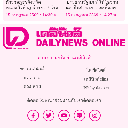
ตำรวจภูธรจังหวัด
‘ประธานรัฐสภา’ ให้โอวาท
หนองบัวลำภู นำร่อง 7 โรง
นศ. ยึดสายกลาง-ละทิ้งอคติ
พักต้นแบบรณรงค์งดเหล้า
4 ประการ ร่วมขับเคลื่อน
15 กรกฎาคม 2569
14:30 น.
15 กรกฎาคม 2569
14:27 น.
เข้าพรรษา
ประชาธิปไตย
อ่านความจริง อ่านเดลินิวส์
ข่าวเดลินิวส์
ไลฟ์สไตล์
บทความ
เดลินิวส์clips
ดวง-หวย
PR by dataxet
ติดต่อโฆษณา
ร่วมงานกับเรา
ติดต่อเรา