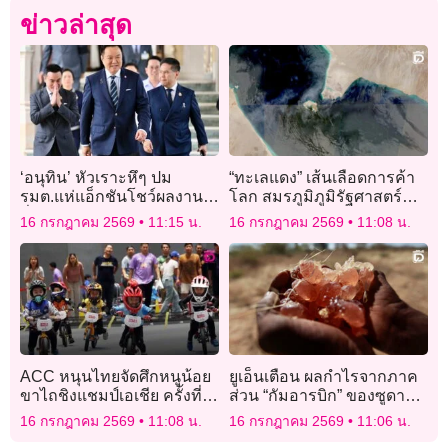
ข่าวล่าสุด
‘อนุทิน’ หัวเราะหึๆ ปม
“ทะเลแดง” เส้นเลือดการค้า
รมต.แห่แอ็กชันโชว์ผลงาน
โลก สมรภูมิภูมิรัฐศาสตร์
ลั่นอะไรไม่ใช่-ไร้ประโยชน์
มหาอำนาจ
16 กรกฎาคม 2569
11:15 น.
16 กรกฎาคม 2569
11:08 น.
ไม่ต้องเอาออกมา!
ACC หนุนไทยจัดศึกหนูน้อย
ยูเอ็นเตือน ผลกำไรจากภาค
ขาไถชิงแชมป์เอเชีย ครั้งที่ 2
ส่วน “กัมอารบิก” ของซูดาน
ในปี 2570
มีส่วนสนับสนุนสงคราม
16 กรกฎาคม 2569
11:08 น.
16 กรกฎาคม 2569
11:06 น.