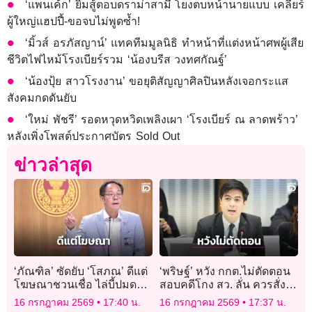
‘แพนเค้ก’ ยิ้มสู้ตอบดราม่าสามี โยงตบหน้านายแบบ เคลียร์
ผู้ใหญ่แฮปปี้-ขอจบไม่พูดซ้ำ!
‘มิ้วส์ อรภัสญาน์’ แทคทีมมูลนิธิ ทำหน้าที่แต่งหน้าศพผู้เสีย
ชีวิตไฟไหม้โรงเบียร์รวม ‘น้องบรีส วงทศกัณฐ์’
‘น้องปุ้ย สาวโรงงาน’ ขอยุติสัญญาศิลปินหลังเจอกระแส
สังคมกดดันยับ
‘ใหม่ พัชรี’ รอดหวุดหวิดเพลิงเผา ‘โรงเบียร์ ณ ลาดพร้าว’
หลังเพิ่งโพสต์ประกาศบัตร Sold Out
ข่าวล่าสุด
‘ภัณฑิล’ ซัดยับ ‘โสภณ’ ดีแต่
‘พริษฐ์’ หวัง กกต.ไม่ตัดตอน
โฆษณาชวนเชื่อ ไล่บี้ปมดอง
สอบคดีโกง สว. ลั่น ควรสั่ง
คำร้องสอย ป.ป.ช. คดีซุกหุ้น
ฟ้องทุกคน-เครือข่ายนักการ
16 กรกฎาคม 2569
17:40 น.
16 กรกฎาคม 2569
17:37 น.
‘ศักดิ์สยาม’ ลั่นคนเขาเกลียด
เมืองที่อยู่เบื้องหลัง