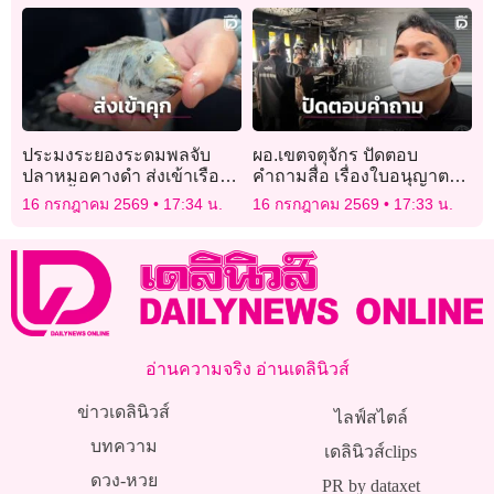
กันทั้งสภา!
ประมงระยองระดมพลจับ
ผอ.เขตจตุจักร ปัดตอบ
ปลาหมอคางดำ ส่งเข้าเรือน
คำถามสื่อ เรื่องใบอนุญาต
จำทำน้ำปลา สร้างอาชีพผู้
‘โรงเบียร์ ณ ลาดพร้าว’
16 กรกฎาคม 2569
17:34 น.
16 กรกฎาคม 2569
17:33 น.
ต้องขัง
อ่านความจริง อ่านเดลินิวส์
ข่าวเดลินิวส์
ไลฟ์สไตล์
บทความ
เดลินิวส์clips
ดวง-หวย
PR by dataxet