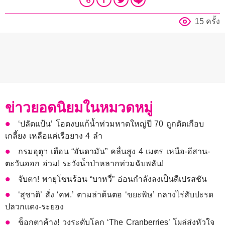
15 ครั้ง
ข่าวยอดนิยมในหมวดหมู่
‘ปลัดแป้น’ โอดงบแก้น้ำท่วมหาดใหญ่ปี 70 ถูกตัดเกือบ
เกลี้ยง เหลือแค่เรือยาง 4 ลำ
กรมอุตุฯ เตือน “อันดามัน” คลื่นสูง 4 เมตร เหนือ-อีสาน-
ตะวันออก อ่วม! ระวังน้ำป่าหลากท่วมฉับพลัน!
จับตา! พายุโซนร้อน “บาหวี่” อ่อนกำลังลงเป็นดีเปรสชัน
‘สุชาติ’ สั่ง ‘คพ.’ ตามล่าต้นตอ ‘ขยะพิษ’ กลางไร่สับปะรด
ปลวกแดง-ระยอง
ช็อกตาค้าง! วงระดับโลก ‘The Cranberries’ โผล่ส่งหัวใจ