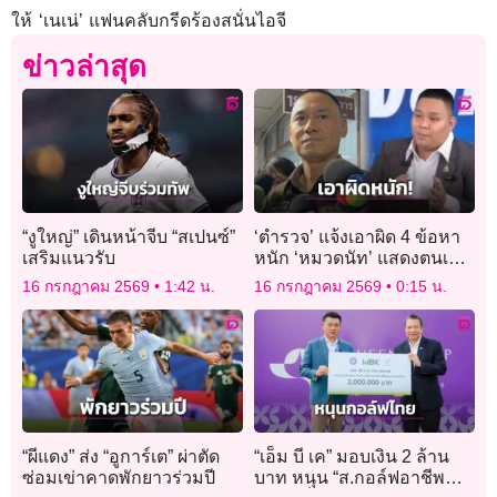
ให้ ‘เนเน่’ แฟนคลับกรีดร้องสนั่นไอจี
ข่าวล่าสุด
“งูใหญ่” เดินหน้าจีบ “สเปนซ์”
‘ตำรวจ’ แจ้งเอาผิด 4 ข้อหา
เสริมแนวรับ
หนัก ‘หมวดนัท’ แสดงตนเป็น
เจ้าพนักงาน-ใช้วิทยุ-ไขข่าว
16 กรกฎาคม 2569
1:42 น.
16 กรกฎาคม 2569
0:15 น.
ลือ-เสื้อเกราะ
“ผีแดง” ส่ง “อูการ์เต” ผ่าตัด
“เอ็ม บี เค” มอบเงิน 2 ล้าน
ซ่อมเข่าคาดพักยาวร่วมปี
บาท หนุน “ส.กอล์ฟอาชีพ