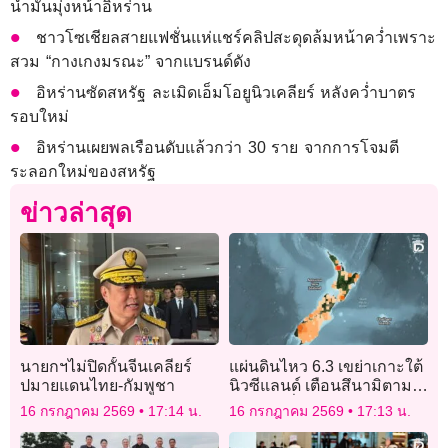
น้ำมันมุ่งหน้าอิหร่าน
ชาวโซเชียลสายแฟชั่นแห่แชร์คลิปสะดุดล้มหน้าคว่ำเพราะ
สวม “กางเกงมรณะ” จากแบรนด์ดัง
อิหร่านซัดสหรัฐ ละเมิดเอ็มโอยูนิวเคลียร์ หลังคว่ำบาตร
รอบใหม่
อิหร่านเผยพลเรือนดับแล้วกว่า 30 ราย จากการโจมตี
ระลอกใหม่ของสหรัฐ
ข่าวล่าสุด
นายกฯไม่ปิดกั้นจีนเคลียร์
แผ่นดินไหว 6.3 เขย่าเกาะใต้
ปมายแดนไทย-กัมพูชา
นิวซีแลนด์ เตือนสึนามิตาม
แนวชายฝั่ง
16 กรกฎาคม 2569
17:14 น.
16 กรกฎาคม 2569
17:13 น.