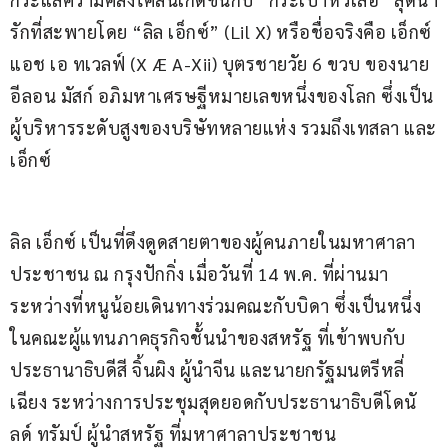
รักที่สะพายโดย “ลิล เอ็กซ์” (Lil X) หรือชื่อจริงคือ เอ็กซ์ 
แอช เอ ทเวลฟ์ (X Æ A-Xii) บุตรชายวัย 6 ขวบ ของนาย
อีลอน มัสก์ อภิมหาเศรษฐีหมายเลขหนึ่งของโลก ซึ่งเป็น
ผู้บริหารระดับสูงของบริษัทหลายแห่ง รวมถึงเทสลา และ
เอ็กซ์
ลิล เอ็กซ์ เป็นที่ดึงดูดสายตาของผู้คนภายในมหาศาลา
ประชาชน ณ กรุงปักกิ่ง เมื่อวันที่ 14 พ.ค. ที่ผ่านมา 
ระหว่างที่หนูน้อยเดินทางร่วมคณะกับบิดา ซึ่งเป็นหนึ่ง
ในคณะผู้แทนภาคธุรกิจชั้นนำของสหรัฐ ที่เข้าพบกับ
ประธานาธิบดีสี จิ้นผิง ผู้นำจีน และนายกรัฐมนตรีหลี่ 
เฉียง ระหว่างการประชุมสุดยอดกับประธานาธิบดีโดนั
ลด์ ทรัมป์ ผู้นำสหรัฐ ที่มหาศาลาประชาชน