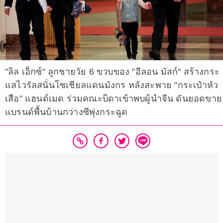
"ลิล เอ็กซ์" ลูกชายวัย 6 ขวบของ "อีลอน มัสก์" สร้างกระ
แสไวรัลสนั่นโซเชียลแดนมังกร หลังสะพาย "กระเป๋าหัว
เสือ" แฮนด์เมด ร่วมคณะบิดาเข้าพบผู้นำจีน ดันยอดขาย
แบรนด์พื้นบ้านกว่างซีพุ่งกระฉูด