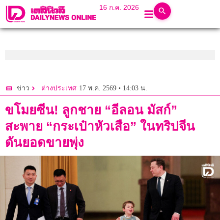
16 ก.ค. 2026
17 พ.ค. 2569 • 14:03 น.
ข่าว
ต่างประเทศ
ขโมยซีน! ลูกชาย “อีลอน มัสก์”
สะพาย “กระเป๋าหัวเสือ” ในทริปจีน
ดันยอดขายพุ่ง