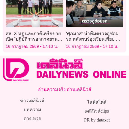
สธ. X ทรู และภาคีเครือข่าย
‘ศุภมาส’ นำทีมตรวจอู่ซ่อม
เปิด “ปฏิบัติการอากาศยานไร้
รถ หลังพบร้องเรียนเพียบ ค่า
คนขับทางการแพทย์
ซ่อมไม่ชัด เก็บเงินเพิ่มไม่แจ้ง
16 กรกฎาคม 2569
17:13 น.
16 กรกฎาคม 2569
17:10 น.
(Drone)”
ก่อน
อ่านความจริง อ่านเดลินิวส์
ข่าวเดลินิวส์
ไลฟ์สไตล์
บทความ
เดลินิวส์clips
ดวง-หวย
PR by dataxet