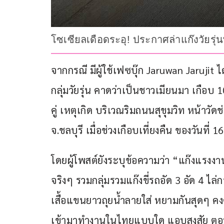
โซเซียลเดือดระอุ! ประกาศล่าแก๊งวัยรุ่น
จากกรณี มีผู้ใช้เฟซบุ๊ก Jaruwan Jarujit
กลุ่มวัยรุ่น คาดว่าเป็นชาวเมียนมา เกือบ 
คู่ เหตุเกิด บริเวณริมถนนสุขุมวิท หน้าวัด
จ.ชลบุรี เมื่อช่วงเกือบเที่ยงคืน ของวันที่ 1
โดยผู้โพสต์ยังระบุข้อความว่า “แก๊งแรงงาน
จริงๆ รวมกลุ่มรวมแก๊งขี่รถอัด 3 อัด 4 ไ
เสื้อแขนยาวถุยน้ำลายใส่ หยามกันสุดๆ คง
เข้ามาทำงานในไทยแบบใด แอบสงสัย ตอนนี้