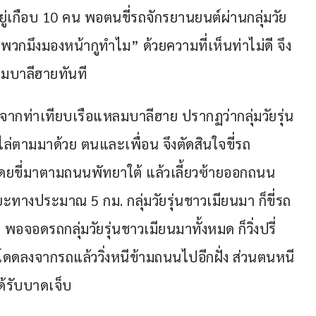
ยู่เกือบ 10 คน พอตนขี่รถจักรยานยนต์ผ่านกลุ่มวัย
“พวกมึงมองหน้ากูทำไม” ด้วยความที่เห็นท่าไม่ดี จึง
ลมบาลีฮายทันที
จากท่าเทียบเรือแหลมบาลีฮาย ปรากฏว่ากลุ่มวัยรุ่น
ไล่ตามมาด้วย ตนและเพื่อน จึงตัดสินใจขี่รถ
ดยขี่มาตามถนนพัทยาใต้ แล้วเลี้ยวซ้ายออกถนน
ะทางประมาณ 5 กม. กลุ่มวัยรุ่นชาวเมียนมา ก็ขี่รถ
อจอดรถกลุ่มวัยรุ่นชาวเมียนมาทั้งหมด ก็วิ่งปรี่
ระโดดลงจากรถแล้ววิ่งหนีข้ามถนนไปอีกฝั่ง ส่วนตนหนี
ด้รับบาดเจ็บ