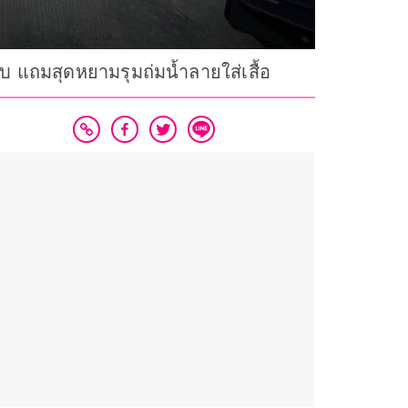
็บ แถมสุดหยามรุมถ่มน้ำลายใส่เสื้อ