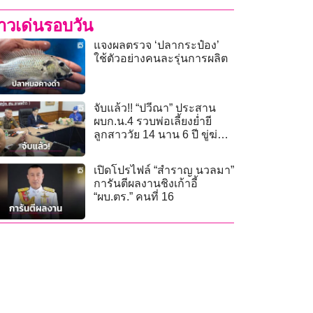
่าวเด่นรอบวัน
แจงผลตรวจ ‘ปลากระป๋อง’
ใช้ตัวอย่างคนละรุ่นการผลิต
จับแล้ว!! “ปวีณา” ประสาน
ผบก.น.4 รวบพ่อเลี้ยงย่ำยี
ลูกสาววัย 14 นาน 6 ปี ขู่ฆ่า
ยกครัว
เปิดโปรไฟล์ “สำราญ นวลมา”
การันตีผลงานชิงเก้าอี้
“ผบ.ตร.” คนที่ 16