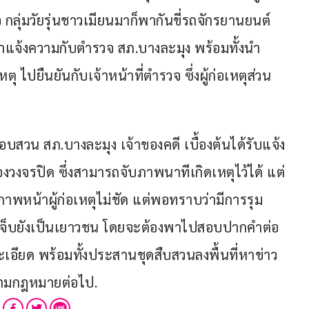
กลุ่มวัยรุ่นชาวเมียนมาก็พากันขี่รถจักรยานยนต์
าแจ้งความกับตำรวจ สภ.บางละมุง พร้อมทั้งนำ
ุ ไปยืนยันกับเจ้าหน้าที่ตำรวจ ซึ่งผู้ก่อเหตุส่วน
สอบสวน สภ.บางละมุง เจ้าของคดี เบื้องต้นได้รับแจ้ง
องวงจรปิด ซึ่งสามารถจับภาพนาทีเกิดเหตุไว้ได้ แต่
ภาพหน้าผู้ก่อเหตุไม่ชัด แต่พอทราบว่ามีการรุม
ับบาดเจ็บยังเป็นเยาวชน โดยจะต้องพาไปสอบปากคำต่อ
เอียด พร้อมทั้งประสานชุดสืบสวนลงพื้นที่หาข่าว 
ีตามกฎหมายต่อไป.