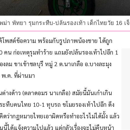
พม่า พัทยา รุมกระทืบ-ปล้นรองเท้า เด็กไทยวัย 16 เจ
 ได้โพสต์ข้อความ พร้อมกับรูปภาพน้องชาย ได้ถูก
10 คน ก่อเหตุรุมทำร้าย แถมยังปล้นรองเท้าไปอีก 1 
ช่องลม ขาเข้าชลบุรี หมู่ 2 ต.นาเกลือ อ.บางละมุง 
6 พ.ค. ที่ผ่านมา
ต่างด้าว (ตลาดอมร นาเกลือ) สมัยนี้มันเก๋าเกิน
ล่กระทืบคนไทย 10-1 ทุบรถ ขโมยรองเท้าไปอีก ดึง
คิดว่ากฎหมายไทยเอาผิดหรือทำอะไรไม่ได้มั้ง แล้ว
ได้แจ้งความไปแล้ว แต่กลัวเรื่องจะไม่คืบหน้า 