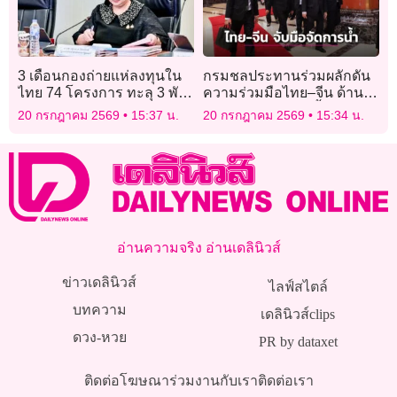
3 เดือนกองถ่ายแห่ลงทุนใน
กรมชลประทานร่วมผลักดัน
ไทย 74 โครงการ ทะลุ 3 พัน
ความร่วมมือไทย–จีน ด้าน
ล้าน
การบริหารจัดการน้ำ
20 กรกฎาคม 2569
15:37 น.
20 กรกฎาคม 2569
15:34 น.
อ่านความจริง อ่านเดลินิวส์
ข่าวเดลินิวส์
ไลฟ์สไตล์
บทความ
เดลินิวส์clips
ดวง-หวย
PR by dataxet
ติดต่อโฆษณา
ร่วมงานกับเรา
ติดต่อเรา