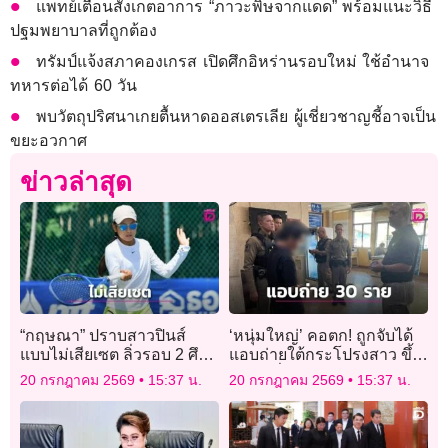
แพทย์เตือนสังเกตอาการ “ภาวะพิษจากแดด” พร้อมแนะวิธี
ปฐมพยาบาลที่ถูกต้อง
ทรัมป์แจ้งสภาคองเกรส เปิดศึกอิหร่านรอบใหม่ ใช้อำนาจ
ทหารต่อได้ 60 วัน
พบวัตถุปริศนาเกยตื้นหาดออสเตรเลีย ผู้เชี่ยวชาญชี้อาจเป็น
ขยะอวกาศ
ข่าวล่าสุด
“กฤษณา” ปราบสาวปินส์
‘หนุ่มใหญ่’ คอตก! ถูกจับได้
แบบไม่เสียเซต ลิ่วรอบ 2 ศึก
แอบถ่ายใต้กระโปรงสาว ขึ้น
เทนนิสเยาวชนโฟร์ทีน
บันไดเลื่อน MRT สารภาพทำ
20 กรกฎาคม 2569
15:37 น.
20 กรกฎาคม 2569
15:37 น.
มาแล้วกว่า 30 ราย