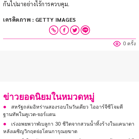
กันไปมาอย่างไร้การควบคุม.
เครดิตภาพ : GETTY IMAGES
0 ครั้ง
ข่าวยอดนิยมในหมวดหมู่
สหรัฐถล่มอิหร่านสองรอบในวันเดียว ไออาร์จีซีโจมตี
ฐานทัพในคูเวต-จอร์แดน
เร่งอพยพวาฬเบลูกา 30 ชีวิตจากสวนน้ำทิ้งร้างในแคนาดา
หลังเผชิญวิกฤตจ่อโดนการุณยฆาต