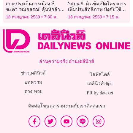
เกาะประเด็นการเมือง ชี้
‘บก.น.9’ ติวเข้มเปิดโครงการ
ชะตา ‘หมอสรณ’ ลุ้นหักล้าง
เพิ่มประสิทธิภาพ บังคับใช้
มติสรรหาฯ
กฎหมายพิจารณาความ
18 กรกฎาคม 2569
7:30 น.
18 กรกฎาคม 2569
7:15 น.
อาญา ทลายเครือข่ายยาเสพ
ติด
อ่านความจริง อ่านเดลินิวส์
ข่าวเดลินิวส์
ไลฟ์สไตล์
บทความ
เดลินิวส์clips
ดวง-หวย
PR by dataxet
ติดต่อโฆษณา
ร่วมงานกับเรา
ติดต่อเรา