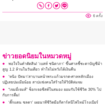
6 ครั้ง
ข่าวยอดนิยมในหมวดหมู่
พอใจในคำตัดสิน! ‘เบสท์ ชนิดาภา’ ขึ้นศาลชี้ชะตาบัญชีม้า
สูญ 1.2 ล้านในวันเดียว ทำใจไม่หวังได้เงินคืน
‘หนิง ปัทมา’สาบานหน้าพระแก้วมรกต-ศาลหลักเมือง
ปฏิเสธปมเมียน้อย สาปแช่งคนใส่ร้ายให้วิบัติล่มจม
“เจมมี่เจมส์” ช็อกเจอซีสต์ในสมอง ยอมรับใช้ชีวิต 30% ไป
กับการดื่ม!
‘ตั๊กแตน ชลดา’ เผยนาทีชีวิตมือกีตาร์หนีไฟไหม้โรงเบียร์