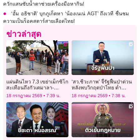
ควักแสนซับน้ำตาช่วยเครื่องมือหากิน!
‘อั้ม อธิชาติ’ บุกภูเก็ตหา ‘น้องเนเน่ AGT’ ถึงเวที ชื่นชม
ความเป็นร็อคสตาร์สายเลือดไทย!
ข่าวล่าสุด
แผ่นดินไหว 7.3 เขย่าเม็กซิโก
‘สว.ชีวะภาพ’ จี้รัฐฟื้นป่าด่วน
สะเทือนถึงกัวเตมาลา-
หลังพบวิกฤตป่าไทย ต่ำ
เอลซัลวาดอร์
เกณฑ์โลก หายวันละ 400 ไร่
18 กรกฎาคม 2569
7:39 น.
18 กรกฎาคม 2569
7:38 น.