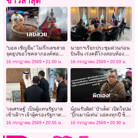
ข่าวล่าสุด
“บอล เชิญยิ้ม” ไม่กั๊กเลขสวย
นายกฯเรียกประชุมด่วนก่อน
จุดธูปขอโชคลาภองค์พ่อ
บินจีน เร่งคดีโกงสอบท้องถิ่น
ท้าวเวสสุวรรณที่วัดบางชัน
-รุกที่ดินภูเก็ต
16 กรกฎาคม 2569
21:00 น.
16 กรกฎาคม 2569
20:59 น.
‘เจเศรษฐ์’ เป็นผู้แทนรัฐบาล
น้อมรับผิด! ‘ป๋าเต็ด’ เปิดใจปม
เข้าเฝ้าฯ เจ้าผู้ครองรัฐกาตาร์
‘บิ๊กเมาน์เท่น’ แย่ลงทุกปี ช็อก
ร่วมถวายอาลัยอดีตเจ้าผู้
ซ้ำปีล่าสุดคนดูวูบหายไปกว่า
16 กรกฎาคม 2569
20:55 น.
16 กรกฎาคม 2569
20:30 น.
ครองรัฐกาตาร์
ครึ่ง!