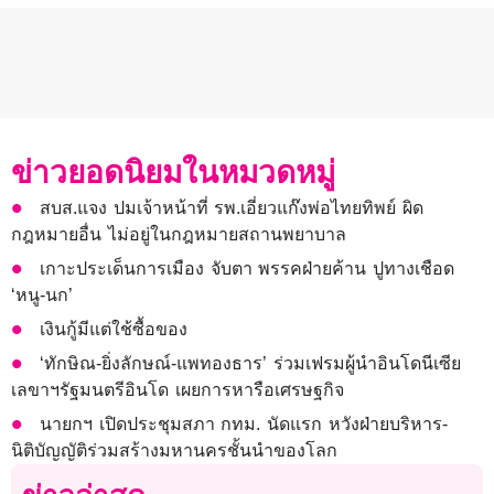
ข่าวยอดนิยมในหมวดหมู่
สบส.แจง ปมเจ้าหน้าที่ รพ.เอี่ยวแก๊งพ่อไทยทิพย์ ผิด
กฎหมายอื่น ไม่อยู่ในกฎหมายสถานพยาบาล
เกาะประเด็นการเมือง จับตา พรรคฝ่ายค้าน ปูทางเชือด
‘หนู-นก’
เงินกู้มีแต่ใช้ซื้อของ
‘ทักษิณ-ยิ่งลักษณ์-แพทองธาร’ ร่วมเฟรมผู้นำอินโดนีเซีย
เลขาฯรัฐมนตรีอินโด เผยการหารือเศรษฐกิจ
นายกฯ เปิดประชุมสภา กทม. นัดแรก หวังฝ่ายบริหาร-
นิติบัญญัติร่วมสร้างมหานครชั้นนำของโลก