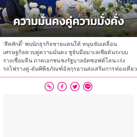
‘สีหศักดิ์’ พบนักธุรกิจชายแดนใต้ หนุนขับเคลื่อน
เศรษฐกิจควบคู่ความมั่นคง ชูจับมือมาเลเซียดันระบบ
รางเชื่อมจีน ภาคเอกชนชงรัฐบาลอัดซอฟต์โลน-เร่ง
รถไฟรางคู่-ดันพิพิธภัณฑ์อัลกุรอานส่งเสริมการท่องเที่ยว