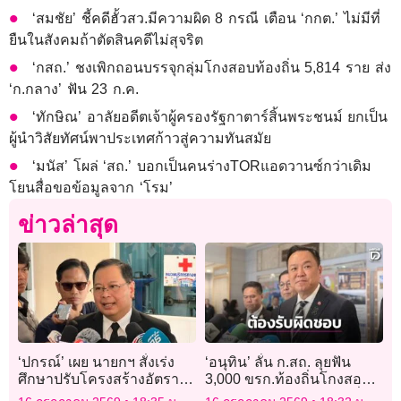
‘สมชัย’ ชี้คดีฮั้วสว.มีความผิด 8 กรณี เตือน ‘กกต.’ ไม่มีที่
ยืนในสังคมถ้าตัดสินคดีไม่สุจริต
‘กสถ.’ ชงเพิกถอนบรรจุกลุ่มโกงสอบท้องถิ่น 5,814 ราย ส่ง
‘ก.กลาง’ ฟัน 23 ก.ค.
‘ทักษิณ’ อาลัยอดีตเจ้าผู้ครองรัฐกาตาร์สิ้นพระชนม์ ยกเป็น
ผู้นำวิสัยทัศน์พาประเทศก้าวสู่ความทันสมัย
‘มนัส’ โผล่ ‘สถ.’ บอกเป็นคนร่างTORแอดวานซ์กว่าเดิม
โยนสื่อขอข้อมูลจาก ‘โรม’
ข่าวล่าสุด
‘ปกรณ์’ เผย นายกฯ สั่งเร่ง
‘อนุทิน’ ลั่น ก.สถ. ลุยฟัน
ศึกษาปรับโครงสร้างอัตรา
3,000 ขรก.ท้องถิ่นโกงสอบ
กำลัง นำ AI ยกระดับ
ได้เลย ไม่ต้องรอนายกฯ นั่ง