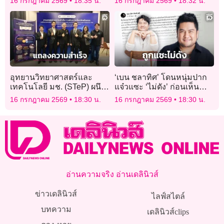
16 กรกฎาคม 2569
18:35 น.
16 กรกฎาคม 2569
18:32 น.
ประสิทธิภาพราชการ พร้อม
หัวโต๊ะ ลั่นทำผิดต้องรับผิด
ทบทวนระบบจ้างงาน ค่า
ชอบ
ตอบแทน และสวัสดิการก่อน
เสนอ ครม. พิจารณา
อุทยานวิทยาศาสตร์และ
‘เบน ชลาทิศ’ โดนหนุ่มปาก
เทคโนโลยี มช. (STeP) ผนึก
แจ๋วแซะ ‘ไม่ดัง’ ก่อนเห็น
กำลัง สป.อว. และ MTEC
สภาพสุดอนาถ ดีแต่ปากค่า
16 กรกฎาคม 2569
18:30 น.
16 กรกฎาคม 2569
18:30 น.
แถลงความสำเร็จ
ข้าวยังให้แม่ควักจ่าย!
อ่านความจริง อ่านเดลินิวส์
ข่าวเดลินิวส์
ไลฟ์สไตล์
บทความ
เดลินิวส์clips