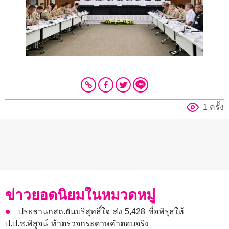
1 ครั้ง
ข่าวยอดนิยมในหมวดหมู่
ประธานกสถ.ยันบริสุทธิ์ใจ ส่ง 5,428 ชื่อพิรุธให้
ป.ป.ช.พิสูจน์ ท้าตรวจกระดาษคำตอบจริง