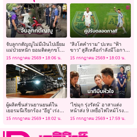
จับลูกกตัญญูไม่มีเงินไปเยี่ยม
“สิงโตคำราม” ปะทะ “ฟ้า
แม่ป่วยหนัก ยอมติดคุกขโมย
ขาว” สูสีเหลือกำลังมีโอกาส
มอเตอร์ไซค์ไปหาแม่
เสมอหรืออาจถึงจุดโทษ
15 กรกฎาคม 2569
18:06 น.
15 กรกฎาคม 2569
18:03 น.
ผู้ผลิตชิ้นส่วนยานยนต์ใน
‘ไข่มุก รุ่งรัตน์’ อาสาแต่ง
เยอรมนีเรียกร้อง “อียู” เร่ง
หน้าส่ง 9 เหยื่อไฟไหม้โรง
ปราบการบิดเบือนตลาดจาก
เบียร์เผยนาทีแต่งหน้า ‘บรีส
15 กรกฎาคม 2569
18:02 น.
15 กรกฎาคม 2569
17:59 น.
จีน
วงทศกัณฐ์’