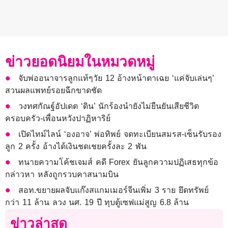
ข่าวยอดนิยมในหมวดหมู่
จับพ่ออนาจารลูกแท้ๆวัย 12 อ้างหน้าตาเฉย ‘แค่จับเล่นๆ’
สวนผลแพทย์รอยฉีกขาดชัด
วงทศกัณฐ์อัปเดต ‘ดิน’ นักร้องนำยังไม่ยืนยันเสียชีวิต
ครอบครัว-เพื่อนหวังปาฏิหาริย์
เปิดไทม์ไลน์ ‘องอาจ’ พ่อทิพย์ จดทะเบียนสมรส-เซ็นรับรอง
ลูก 2 ครั้ง อ้างได้เงินชดเชยครั้งละ 2 พัน
ทนายความโค้ชเจมส์ คดี Forex ยันลูกความปฏิเสธทุกข้อ
กล่าวหา หลังถูกรวบคาสนามบิน
สอท.ขยายผลจับแก๊งสแกมเมอร์จีนเพิ่ม 3 ราย ยึดทรัพย์
กว่า 11 ล้าน ลวง นศ. 19 ปี ทุบตู้เซฟแม่สูญ 6.8 ล้าน
ข่าวล่าสุด