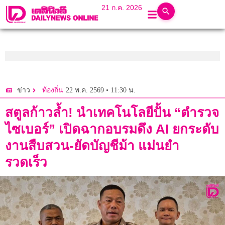
21 ก.ค. 2026
22 พ.ค. 2569 • 11:30 น.
ข่าว
ท้องถิ่น
สตูลก้าวล้ำ! นำเทคโนโลยีปั้น “ตำรวจ
ไซเบอร์” เปิดฉากอบรมดึง AI ยกระดับ
งานสืบสวน-ยัดบัญชีม้า แม่นยำ
รวดเร็ว