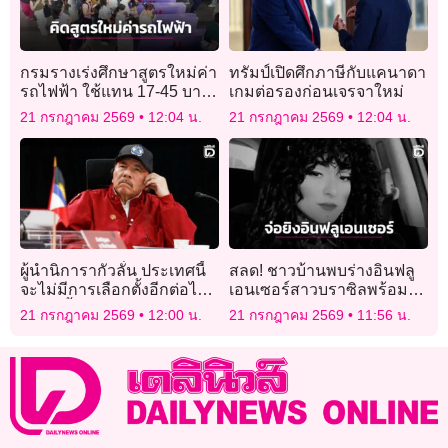
กรมรางเร่งศึกษาสูตรใหม่ค่า
ทรัมป์เปิดศึกภาษีกับแคนาดา
รถไฟฟ้า ใช้แทน 17-45 บาท
เกมต่อรองก่อนเจรจาใหม่
ในอนาคต ทุกยุครัฐบาลใช้ได้
21 กรกฎาคม 2569
12:04 น.
21 กรกฎาคม 2569
12:04 น.
หมด
ผู้นำนิการากัวลั่น ประเทศนี้
สลด! ชาวบ้านพบร่างอินฟลู
จะไม่มีการเลือกตั้งอีกต่อไป
เอนเซอร์สาวบราซิลพร้อม
แม้ตนสิ้นสุดวาระในปีหน้า
แฟนหนุ่มถูกจ่อยิงดับริมถนน
21 กรกฎาคม 2569
12:00 น.
21 กรกฎาคม 2569
11:56 น.