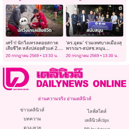
ป.ป.ช. ฟัน
เศร้า! นักวิ่งเทรลดอยสกาด
‘ดร.อุดม’ ร่วมเทศบาลเมืองสุ
เสียชีวิต หลังปล่อยตัวแค่ 2.4
พรรณฯ-สปสช.หนุน
กม. เพื่อนๆ ช่วยเต็มที่แต่ไม่
โครงการศูนย์ยืมเครื่องมือ
20 กรกฎาคม 2569
13:33 น.
20 กรกฎาคม 2569
13:30 น.
สำเร็จ
เเพทย์
อ่านความจริง อ่านเดลินิวส์
ข่าวเดลินิวส์
ไลฟ์สไตล์
บทความ
เดลินิวส์clips
ดวง-หวย