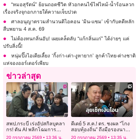
“หมอสุรัตน์” ย้อนถอดชีวิต หัวอกคนไข้ไฟไหม้-น้ำร้อนลวก
เรื่องจริงจุกอกภายใต้ความเจ็บปวด
ศาลอนุญาตรวมสำนวนดิไอคอน ‘มิน-แซม’ เข้ากับคดีหลัก
สืบพยาน 4 ส.ค. 69
ไม่ต้องทนกลิ่นอับ! เผยเคล็ดลับ “แก้กลิ่นแก่” ได้ง่ายๆ แค่
ปรับสิ่งนี้!
หนุ่มปิ๊งไอเดียเลี้ยง ‘กิ้งก่า-เต่า-งูหายาก’ ลูกค้าไทย-ต่างชาติ
แห่จองออร์เดอร์เพียบ
ข่าวล่าสุด
สพป.กระบี่ เร่งอัปสกิลบุคลา
ดีเดย์ 5 ส.ค.! ตร. ชงผล “โกง
กร! ดัน AI พลิกโฉมการ
สอบท้องถิ่น” ถึงมือรองนา
บริหารและห้องเรียน
ยกฯ ชี้ชะตาแก๊งรั่วข้อสอบส่ง
20 กรกฎาคม 2569
13:36 น.
20 กรกฎาคม 2569
13:35 น.