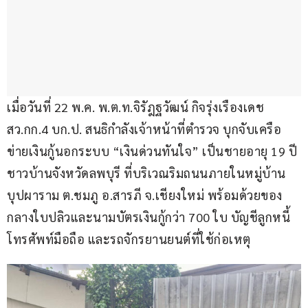
เมื่อวันที่ 22 พ.ค. พ.ต.ท.จิรัฎฐวัฒน์ กิจรุ่งเรืองเดช 
สว.กก.4 บก.ป. สนธิกำลังเจ้าหน้าที่ตำรวจ บุกจับเครือ
ข่ายเงินกู้นอกระบบ “เงินด่วนทันใจ” เป็นชายอายุ 19 ปี 
ชาวบ้านจังหวัดลพบุรี ที่บริเวณริมถนนภายในหมู่บ้าน
บุปผาราม ต.ชมภู อ.สารภี จ.เชียงใหม่ พร้อมด้วยของ
กลางใบปลิวและนามบัตรเงินกู้กว่า 700 ใบ บัญชีลูกหนี้ 
โทรศัพท์มือถือ และรถจักรยานยนต์ที่ใช้ก่อเหตุ