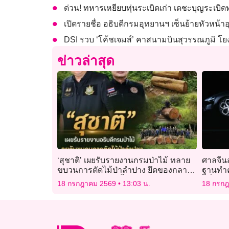
ด่วน! ทหารเหยียบทุ่นระเบิดเก่า เดชะบุญระเบิดท
เปิดรายชื่อ อธิบดีกรมอุทยานฯ เซ็นย้ายหัวหน้าอ
DSI รวบ ‘โค้ชเจมส์’ คาสนามบินสุวรรณภูมิ โยงคด
ข่าวล่าสุด
‘สุชาติ’ เผยรับรายงานกรมป่าไม้ ทลาย
ศาลจีนส
ขบวนการตัดไม้ป่าลำปาง ยึดของกลาง
ฐานทำคล
มูลค่ากว่า 2 แสน ย้ำเดินหน้านโยบาย
“เสี่ยวหม
18 กรกฎาคม 2569
13:03 น.
18 กรก
รัฐบาลปราบปรามเด็ดขาด