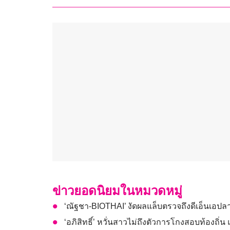
ข่าวยอดนิยมในหมวดหมู่
‘ณัฐชา-BIOTHAI’ งัดผลแล็บตรวจถึงดีเอ็นเอป
‘อภิสิทธิ์’ หวั่นสาวไม่ถึงตัวการโกงสอบท้องถิ