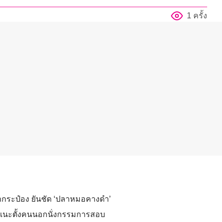
1 ครั้ง
ลากระป๋อง ยันชัด ‘ปลาหมอคางดำ’
่น แนะตั้งคนนอกนั่งกรรมการสอบ