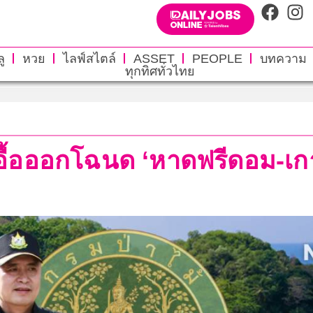
ู
หวย
ไลฟ์สไตล์
ASSET
PEOPLE
บทความ
ทุกทิศทั่วไทย
เอื้อออกโฉนด ‘หาดฟรีดอม-เก