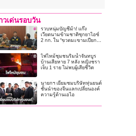
่าวเด่นรอบวัน
รวบหนุ่มบัญชีม้า! แก๊ง
เวียดนามข้ามชาติซุกยาไอซ์
2 กก. ใน “ขวดมะขามเปียก”
เตรียมส่งญี่ปุ่น
ไฟไหม้ชุมชนริมน้ำจันทบูร
บ้านเสียหาย 7 หลัง หญิงชรา
เจ็บ 1 ราย ไม่พบผู้เสียชีวิต
นายกฯ เยี่ยมชมบริษัทหุ่นยนต์
ชั้นนำของจีนแลกเปลี่ยนองค์
ความรู้ด้านเอไอ