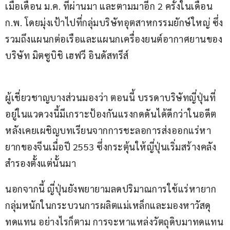
เมื่อเดือน ม.ค. ที่ผ่านมา และตามมาอีก 2 ครั้งในเดือน 
ก.พ. โดยมุ่งเป้าไปที่กลุ่มบริษัทอุตสาหกรรมยักษ์ใหญ่ ซึ่ง
รวมถึงแผนกต่อเรือและแผนกเครื่องยนต์อากาศยานของ
บริษัท มิตซูบิชิ เฮฟวี อินดัสทรีส์
ผู้เชี่ยวชาญบางส่วนมองว่า ตอนนี้ บรรดาบริษัทญี่ปุ่นที่
อยู่ในแวดวงนี้มีเกราะป้องกันแรงกดดันได้ดีกว่าในอดีต 
หลังเคยเผชิญบทเรียนจากการชะลอการส่งออกแร่หา
ยากของจีนเมื่อปี 2553 ซึ่งกระตุ้นให้ญี่ปุ่นเริ่มสร้างคลัง
สำรองตั้งแต่นั้นมา 
นอกจากนี้ ญี่ปุ่นยังพยายามลดปริมาณการใช้แร่หายาก
กลุ่มหนักในกระบวนการผลิตแม่เหล็กและมองหาวัสดุ
ทดแทน อย่างไรก็ตาม การจะหาแหล่งวัตถุดิบมาทดแทน