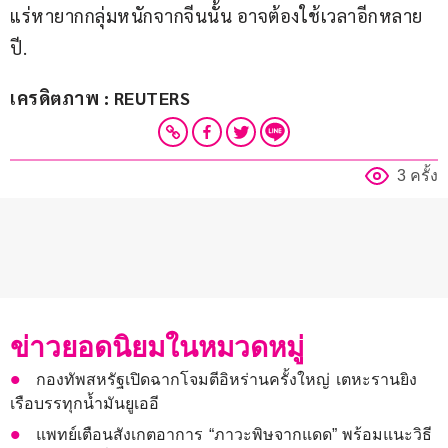
แร่หายากกลุ่มหนักจากจีนนั้น อาจต้องใช้เวลาอีกหลาย
ปี.
เครดิตภาพ : REUTERS
3 ครั้ง
ข่าวยอดนิยมในหมวดหมู่
กองทัพสหรัฐเปิดฉากโจมตีอิหร่านครั้งใหญ่ เตหะรานยิง
เรือบรรทุกน้ำมันยูเออี
แพทย์เตือนสังเกตอาการ “ภาวะพิษจากแดด” พร้อมแนะวิธี