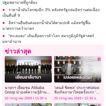
ปฐมพยาบาลที่ถูกต้อง
ราคาน้ำมันโลกพุ่งอีก 3% หลังสหรัฐถล่มอิหร่านต่อเนื่อง
เป็นคืนที่ 9
อิหร่านยืนยันส่งออกน้ำมันได้ตามปกติ แม้สหรัฐฟื้น
มาตรการคว่ำบาตร
“ทะเลแดง” เส้นเลือดการค้าโลก สมรภูมิภูมิรัฐศาสตร์
มหาอำนาจ
ข่าวล่าสุด
นายกฯ เยี่ยมชม Alibaba
‘เตนล์ ชิตพล’ ประกาศปล่อย
Group นำองค์ความรู้ด้าน
ซิงเกิลภาษาไทยครั้งแรก ‘ถ้า
ดิจิทัล นวัตกรรม ต่อยอด
ไม่คิด อย่าทำให้คิด’ ดีเดย์ 27
20 กรกฎาคม 2569
15:30 น.
20 กรกฎาคม 2569
15:30 น.
เศรษฐกิจดิจิทัล
ก.ค.นี้!