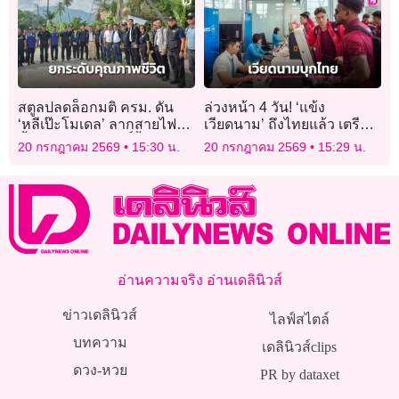
สตูลปลดล็อกมติ ครม. ดัน
ล่วงหน้า 4 วัน! ‘แข้ง
‘หลีเป๊ะโมเดล’ ลากสายไฟใต้
เวียดนาม’ ถึงไทยแล้ว เตรียม
น้ำ 72 กม. คืนสิทธิ์พื้นฐาน
เตะเปิดอาเซียนคัพ
20 กรกฎาคม 2569
15:30 น.
20 กรกฎาคม 2569
15:29 น.
ชาวเกาะ”
อ่านความจริง อ่านเดลินิวส์
ข่าวเดลินิวส์
ไลฟ์สไตล์
บทความ
เดลินิวส์clips
ดวง-หวย
PR by dataxet