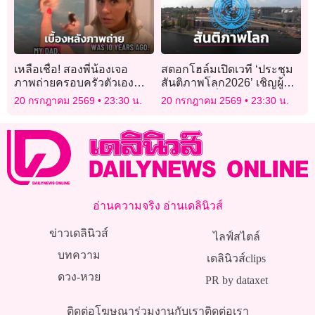
เหลือเชื่อ! สองพี่น้องเจอ
สตอกโฮล์มเปิดเวที ‘ประชุม
ภาพถ่ายครอบครัวตัวเอง
สันติภาพโลก2026’ เชิญผู้นำ-
แขวนโชว์บนผนังบ้านเช่า
นักสันติวิธีทั่วโลกร่วมงาน
20 กรกฎาคม 2569
23:30 น.
20 กรกฎาคม 2569
23:30 น.
Airbnb
อ่านความจริง อ่านเดลินิวส์
ข่าวเดลินิวส์
ไลฟ์สไตล์
บทความ
เดลินิวส์clips
ดวง-หวย
PR by dataxet
ติดต่อโฆษณา
ร่วมงานกับเรา
ติดต่อเรา