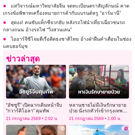
แห่วิจารณ์มหาวิทยาลัยจีน จดทะเบียนตราสัญลักษณ์ คาด
เกรงข้อพิพาทเครื่องหมายการค้ากับแบรนด์หรู “อาร์มานี่”
สุดงง! คนขับแท็กซี่จวกยับ หลังรถไฟนำเที่ยวเฉี่ยวชนรถ
กลางถนน อ้างรถไฟ “วิ่งสวนเลน”
ไออาร์จีซีโจมตีเรือติดธงชาติไทย อ้างฝ่าฝืนคำเตือนในช่อง
แคบฮอร์มุซ
ข่าวล่าสุด
“อัซซูรี” เปิดฉากเดินหน้าจีบ
หลานชายไม่มีเงินรักษายาย
“กวาร์ดิโอลา” คุมทัพ
ป่วย นั่งรถทัวร์เข้ากรุงเทพฯ
วิ่งราวทอง 10 บาท
21 กรกฎาคม 2569
2:02 น.
21 กรกฎาคม 2569
1:00 น.