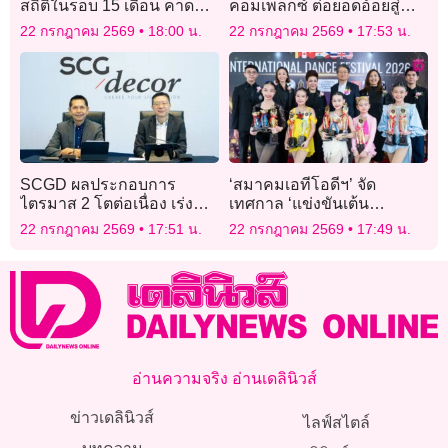
สถิติในรอบ 15 เดือน คาด
คอมเพล็กซ์ ต่อยอดอ้อยสู่
กรอบปลายปี 32-34 บาท
พลาสติกชีวภาพ
22 กรกฎาคม 2569
18:00 น.
22 กรกฎาคม 2569
17:53 น.
SCGD ผลประกอบการ
‘สมาคมเอทีโอดีฯ’ จัด
ไตรมาส 2 โตต่อเนื่อง เร่ง
เทศกาล ‘แข่งขันเต้น
ทรานฟอร์มธุรกิจเวียดนาม –
นานาชาติ IDF 2026’ โชว์
22 กรกฎาคม 2569
17:51 น.
22 กรกฎาคม 2569
17:49 น.
ไทย พร้อมจับมือจีนพัฒนา
ศักยภาพเยาวชนไทยสู่เวที
Smart Toilet
โลก
อ่านความจริง อ่านเดลินิวส์
ข่าวเดลินิวส์
ไลฟ์สไตล์