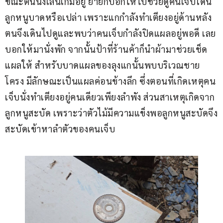
ขณะตนนั่งเล่นเกมอยู่ ยายก็บอกให้ไปช่วยดูคนเจ็บโดน
ลูกหนูบาดหรือเปล่า เพราะแกกำลังทำเตียงอยู่ด้านหลัง 
ตนจึงเดินไปดูและพบว่าคนเจ็บกำลังปิดแผลอยู่พอดี เลย
บอกให้มานั่งพัก จากนั้นป้าที่ร้านค้าก็นำผ้ามาช่วยเช็ด
แผลให้ สำหรับบาดแผลของลุงแกนั้นพบบริเวณชาย
โครง มีลักษณะเป็นแผลค่อนข้างลึก ซึ่งตอนที่เกิดเหตุคน
เจ็บนั่งทำเตียงอยู่คนเดียวเพียงลำพัง ส่วนสาเหตุเกิดจาก
ลูกหนูสะบัด เพราะว่าตัวไม้มีความแข็งพอลูกหนูสะบัดจึง
สะบัดเข้าหาลำตัวของคนเจ็บ