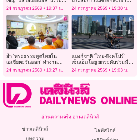
เชิญ ‘บล.เอเอสแอล’ บรรยาย
ประสบการณ์ฝึกทักษะเอาตัว
พิเศษให้ ‘บทจ.3’
รอดพร้อมทดสอบดับไฟจาก
24 กรกฎาคม 2569
19:37 น.
24 กรกฎาคม 2569
19:30 น.
แก๊สรั่ว
ย้ำ ‘พระธรรมทูตไทยใน
แบงก์ชาติ “ไทย-สิงคโปร์”
เอเชียตะวันออก’ ทำงาน
เซ็นเอ็มโอยู ยกระดับร่วมมือ
เผยแผ่ต้องยึดพระธรรมวินัย-
ไซเบอร์ สกัดโกงดิจิทัล
24 กรกฎาคม 2569
19:27 น.
24 กรกฎาคม 2569
19:03 น.
กฎหมายแต่ละประเทศ
อ่านความจริง อ่านเดลินิวส์
ข่าวเดลินิวส์
ไลฟ์สไตล์
บทความ