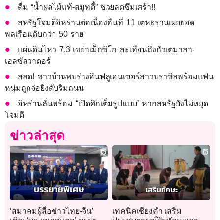
ดื่ม “น้ำผลไม้แท้-สมูทตี้” ช่วยลดซึมเศร้า!!
สหรัฐโจมตีอิหร่านต่อเนื่องคืนที่ 11 เตหะรานเผยยอด
พลเรือนดับกว่า 50 ราย
แผ่นดินไหว 7.3 เขย่าเม็กซิโก สะเทือนถึงกัวเตมาลา-
เอลซัลวาดอร์
สลด! ชาวบ้านพบร่างอินฟลูเอนเซอร์สาวบราซิลพร้อมแฟน
หนุ่มถูกจ่อยิงดับริมถนน
อิหร่านลั่นพร้อม “เปิดศึกเต็มรูปแบบ” หากสหรัฐยังไม่หยุด
โจมตี
ข่าวล่าสุด
‘สมาคมผู้สื่อข่าวไทย-จีน’
เทคนิคเชียงคำ เสริม