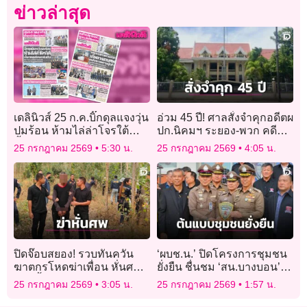
ข่าวล่าสุด
เดลินิวส์ 25 ก.ค.บิ๊กดุลแจงวุ่น
อ่วม 45 ปี! ศาลสั่งจำคุกอดีตผ
ปมร้อน ห้ามไล่ล่าโจรใต้
ปก.นิคมฯ ระยอง-พวก คดี
น้ำตาคลอโดนถล่มยับ
โกงงบฝึกอบรมฯ
25 กรกฎาคม 2569
5:30 น.
25 กรกฎาคม 2569
4:05 น.
ปิดจ๊อบสยอง! รวบทันควัน
‘ผบช.น.’ ปิดโครงการชุมชน
ฆาตกรโหดฆ่าเพื่อน หั่นศพ
ยั่งยืน ชื่นชม ‘สน.บางบอน’
แยกทิ้งอำพราง
ต้นแบบชุมชนปลอดยาเสพติด
25 กรกฎาคม 2569
3:05 น.
25 กรกฎาคม 2569
1:57 น.