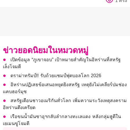
1 ครั้ง
ข่าวยอดนิยมในหมวดหมู่
เปิดข้อมูล “ภูเขาจอบ” เป้าหมายสำคัญในอิหร่านที่สหรัฐ
เล็งโจมตี
ดราม่าทรัมป์!! รับถ้วยแชมป์ฟุตบอลโลก 2026
อิหร่านปฏิเสธข้อเสนอหยุดยิงสหรัฐ เหตุยังไม่เคลียร์ปมช่อง
แคบฮอร์มุซ
สหรัฐเตือนชาวอเมริกันทั่วโลก เพิ่มความระวังเหตุสงคราม
อิหร่านตึงเครียด
เรือขนน้ำมันซาอุฯกลับลำกลางทะเลแดง หลังกลุ่มฮูตีใน
เยเมนขู่โจมตี