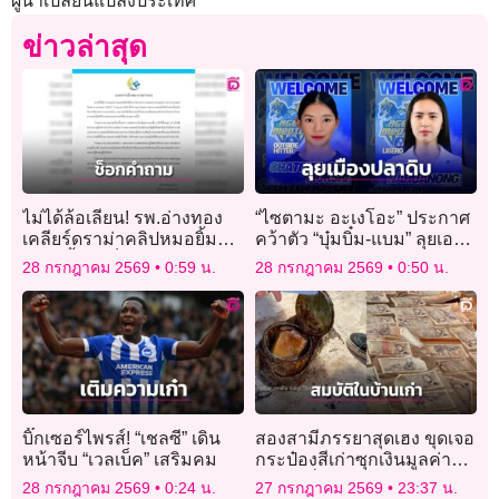
ผู้นำเปลี่ยนแปลงประเทศ
ข่าวล่าสุด
ไม่ได้ล้อเลียน! รพ.อ่างทอง
“ไซตามะ อะเงโอะ” ประกาศ
เคลียร์ดราม่าคลิปหมอยิ้ม
คว้าตัว “บุ๋มบิ๋ม-แบม” ลุยเอ
แถลงย้ำแค่ช็อกคำถามนัก
สวี.ลีก
28 กรกฎาคม 2569
0:59 น.
28 กรกฎาคม 2569
0:50 น.
ข่าว
บิ๊กเซอร์ไพรส์! “เชลซี” เดิน
สองสามีภรรยาสุดเฮง ขุดเจอ
หน้าจีบ “เวลเบ็ค” เสริมคม
กระป๋องสีเก่าซุกเงินมูลค่า
เฉียดครึ่งแสน
28 กรกฎาคม 2569
0:24 น.
27 กรกฎาคม 2569
23:37 น.