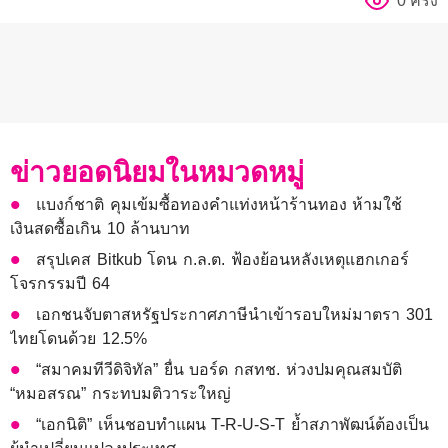
0 ครั้ง
ข่าวยอดนิยมในหมวดหมู่
แบงก์ชาติ คุมเข้มซื้อทองคำแท่งหน้าร้านทอง ห้ามใช้
เงินสดซื้อเกิน 10 ล้านบาท
สรุปเคส Bitkub โดน ก.ล.ต. ฟ้องย้อนหลังเหตุแฮกเกอร์
โจรกรรมปี 64
เอกชนจับตาสหรัฐประกาศภาษีนำเข้ารอบใหม่มาตรา 301
ไทยโดนด้วย 12.5%
“สมาคมทีวีดิจิทัล” ยื่น บอร์ด กสทช. ห่วงปมคุณสมบัติ
“หมอสรณ” กระทบมติวาระใหญ่
“เอกนิติ” เห็นชอบทำแผน T-R-U-S-T ย้ำสภาพัฒน์ต้องเป็น