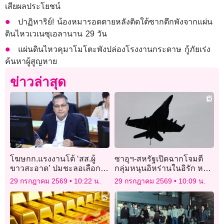
เสียผลประโยชน์
ปาฏิหาริย์! น้องหมารอดตายหลังติดใต้ซากตึกพังจากแผ่น
ดินไหวเวเนซุเอลานาน 29 วัน
แผ่นดินไหวคุมาโมโตะพังปล่องโรงงานกระดาษ กู้ภัยเร่ง
ค้นหาผู้สูญหาย
ข่าวล่าสุด
โฆษกก.แรงงานโต้ ‘สส.ผู้
ซาอุฯ-สหรัฐเปิดฉากโจมตี
ขาวสะอาด’ ปมชะลอเลือกตั้ง
กลุ่มหนุนอิหร่านในอิรัก หลัง
บอร์ดประกันสังคม
โดรนโจมตีฐานพลังงาน
29 กรกฎาคม 2569
10:22 น.
29 กรกฎาคม 2569
10:09 น.