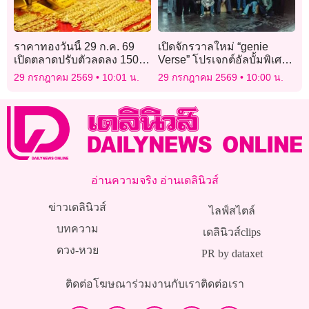
ราคาทองวันนี้ 29 ก.ค. 69
เปิดจักรวาลใหม่ “genie
เปิดตลาดปรับตัวลดลง 150
Verse” โปรเจกต์อัลบั้มพิเศษ
บาท
ชวนศิลปินรุ่นใหม่ตีความ
29 กรกฎาคม 2569
10:01 น.
29 กรกฎาคม 2569
10:00 น.
เพลงฮิตในตำนาน
อ่านความจริง อ่านเดลินิวส์
ข่าวเดลินิวส์
ไลฟ์สไตล์
บทความ
เดลินิวส์clips
ดวง-หวย
PR by dataxet
ติดต่อโฆษณา
ร่วมงานกับเรา
ติดต่อเรา