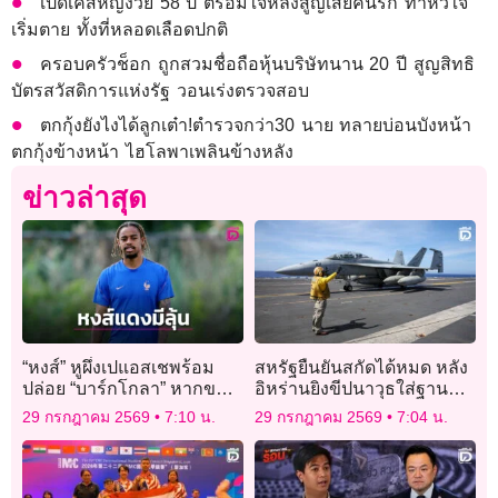
เปิดเคสหญิงวัย 58 ปี ตรอมใจหลังสูญเสียคนรัก ทำหัวใจ
เริ่มตาย ทั้งที่หลอดเลือดปกติ
ครอบครัวช็อก ถูกสวมชื่อถือหุ้นบริษัทนาน 20 ปี สูญสิทธิ
บัตรสวัสดิการแห่งรัฐ วอนเร่งตรวจสอบ
ตกกุ้งยังไงได้ลูกเต๋า!ตำรวจกว่า30 นาย ทลายบ่อนบังหน้า
ตกกุ้งข้างหน้า ไฮโลพาเพลินข้างหลัง
ข่าวล่าสุด
“หงส์” หูผึ่งเปแอสเชพร้อม
สหรัฐยืนยันสกัดได้หมด หลัง
ปล่อย “บาร์กโกลา” หากขอ
อิหร่านยิงขีปนาวุธใส่ฐานทัพ
ย้ายทีม
ในจอร์แดน
29 กรกฎาคม 2569
7:10 น.
29 กรกฎาคม 2569
7:04 น.