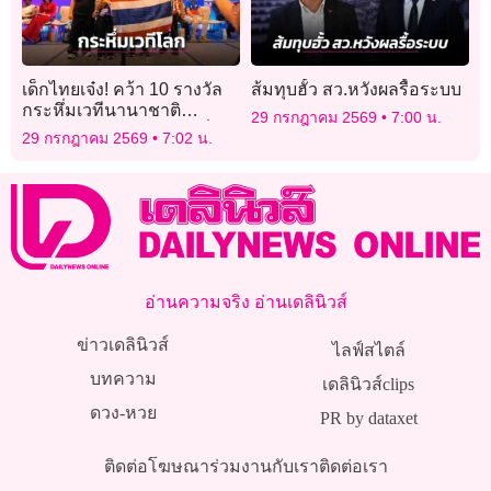
เด็กไทยเจ๋ง! คว้า 10 รางวัล
ส้มทุบฮั้ว สว.หวังผลรื้อระบบ
กระหึ่มเวทีนานาชาติ
29 กรกฎาคม 2569
7:00 น.
คณิตศาสตร์ IMC 2026 ที่
29 กรกฎาคม 2569
7:02 น.
สิงคโปร์
อ่านความจริง อ่านเดลินิวส์
ข่าวเดลินิวส์
ไลฟ์สไตล์
บทความ
เดลินิวส์clips
ดวง-หวย
PR by dataxet
ติดต่อโฆษณา
ร่วมงานกับเรา
ติดต่อเรา