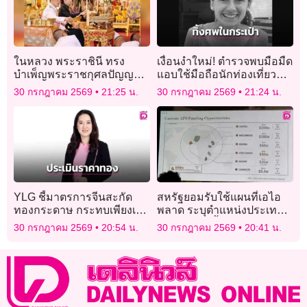
ในหลวง พระราชินี ทรง
เงื่อนงำใหม่! ตำรวจพบมือมืด
บำเพ็ญพระราชกุศลปัญญา
แอบใช้มือถือนักท่องเที่ยว
สมวาร (50 วัน) พระราชทาน
สาว หลังถูกฆ่าหมกกระเป๋า
30 กรกฎาคม 2569
21:25 น.
30 กรกฎาคม 2569
21:24 น.
พระศพ เจ้าฟ้าพัชรกิติยาภาฯ
เดินทาง
YLG ชี้มาตรการจีนสะกัด
สหรัฐยอมรับใช้แผนที่เอไอ
ทองกระดาษ กระทบเพียงเล็ก
พลาด ระบุตำแหน่งประเทศ
น้อย
แอฟริกาผิดทั้งทวีป
30 กรกฎาคม 2569
20:54 น.
30 กรกฎาคม 2569
20:41 น.