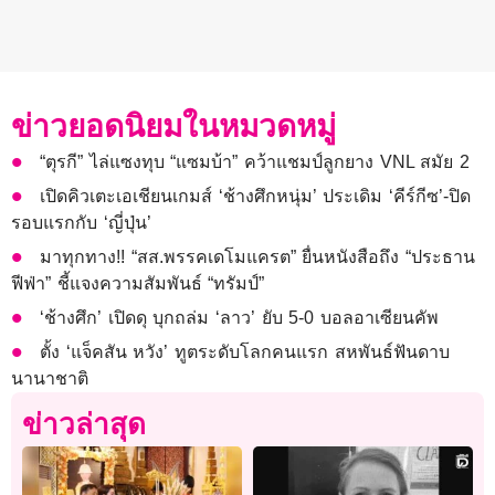
ข่าวยอดนิยมในหมวดหมู่
“ตุรกี” ไล่แซงทุบ “แซมบ้า” คว้าแชมป์ลูกยาง VNL สมัย 2
เปิดคิวเตะเอเชียนเกมส์ ‘ช้างศึกหนุ่ม’ ประเดิม ‘คีร์กีซ’-ปิด
รอบแรกกับ ‘ญี่ปุ่น’
มาทุกทาง!! “สส.พรรคเดโมแครต” ยื่นหนังสือถึง “ประธาน
ฟีฟ่า” ชี้แจงความสัมพันธ์ “ทรัมป์”
‘ช้างศึก’ เปิดดุ บุกถล่ม ‘ลาว’ ยับ 5-0 บอลอาเซียนคัพ
ตั้ง ‘แจ็คสัน หวัง’ ทูตระดับโลกคนแรก สหพันธ์ฟันดาบ
นานาชาติ
ข่าวล่าสุด