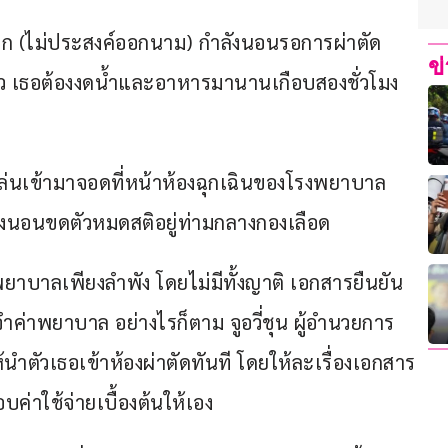
รก (ไม่ประสงค์ออกนาม) กำลังนอนรอการผ่าตัด
ข
้ว เธอต้องงดน้ำและอาหารมานานเกือบสองชั่วโมง 
่งแล่นเข้ามาจอดที่หน้าห้องฉุกเฉินของโรงพยาบาล 
่งนอนขดตัวหมดสติอยู่ท่ามกลางกองเลือด 
บาลเพียงลำพัง โดยไม่มีทั้งญาติ เอกสารยืนยัน
จำค่าพยาบาล อย่างไรก็ตาม จูอวี่ชุน ผู้อำนวยการ
้นำตัวเธอเข้าห้องผ่าตัดทันที โดยให้ละเรื่องเอกสาร
ค่าใช้จ่ายเบื้องต้นให้เอง