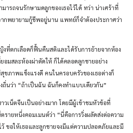
ารถจนรักษามดลูกของเธอไว้ได้ ทว่า น่าเศร้าที่
กพยายามกู้ชีพอยู่นาน แพทย์ก็จำต้องประกาศว่า
ิงที่ตกเลือดก็ฟื้นคืนสติและได้รับการย้ายจากห้อง
ที่ยอมสละห้องผ่าตัดให้ ก็ได้คลอดลูกชายอย่าง
มีสุขภาพแข็งแรงดี คนในครอบครัวของเธอต่างก็
องถิ่นว่า “ถ้าเป็นฉัน ฉันก็คงทำแบบเดียวกัน”
ชาวเน็ตจีนเป็นอย่างมาก โดยมีผู้เข้าชมหัวข้อที่
วเน็ตรายหนึ่งคอมเมนต์ว่า “นี่คือการวิ่งผลัดส่งต่อความ
วิตคนไว้ ขอให้เธอและลูกชายจงมีแต่ความปลอดภัยและมี