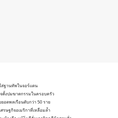
ุธใส่ฐานทัพในจอร์แดน
ำรวจตั้งปมฆาตกรรมในครอบครัว
เผยยอดพลเรือนดับกว่า 50 ราย
ศรษฐกิจอเมริกาที่เหลื่อมล้ำ