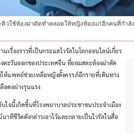
วใช้ห้องผ่าตัดทำคลอดให้หญิงท้องแก่อีกคนที่กำลั
งานเรื่องราวที่เป็นกระแสไวรัลในโลกออนไลน์เกี่ยว
งตะวันออกของประเทศจีน ที่ยอมสละห้องผ่าตัด
งให้แพทย์ช่วยเหลือหญิงตั้งครรภ์อีกรายที่เดินทาง
ือดอย่างรุนแรง
ทับใจนี้เกิดขึ้นที่โรงพยาบาลประชาชนประจำเมือง
ณ์นาทีชีวิตดังกล่าวเอาไว้และกลายเป็นไวรัลในสื่อ