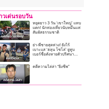
่าวเด่นรอบวัน
หยุดยาว 3 วัน ‘เขาใหญ่’ แทบ
แตก! นักท่องเที่ยวนับหมื่นแห่
สัมผัสธรรมชาติ
ย่า-พี่ชายสุดห่วง! ยังไร้
เบาะแส ‘ฮลุน โซโล่’ ยูทูบ
เบอร์ชื่อดังหายตัวปริศนา
จอร์เจีย
คดีความไล่ล่า “ยิ่งชีพ”