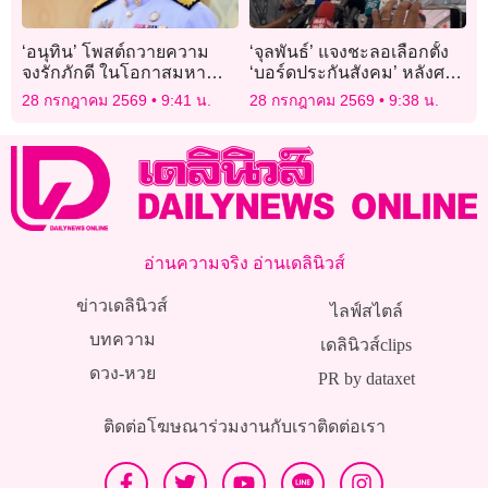
‘อนุทิน’ โพสต์ถวายความ
‘จุลพันธ์’ แจงชะลอเลือกตั้ง
จงรักภักดี ในโอกาสมหา
‘บอร์ดประกันสังคม’ หลังศาล
มงคลเฉลิมพระชนมพรรษา
ปกครองรับทุเลา ยันเตรียม
28 กรกฎาคม 2569
9:41 น.
28 กรกฎาคม 2569
9:38 น.
พระบาทสมเด็จพระเจ้าอยู่หัว
ยื่นอุทธรณ์-ดันเต็มที่ต้องมี
เลือกตั้งแน่
อ่านความจริง อ่านเดลินิวส์
ข่าวเดลินิวส์
ไลฟ์สไตล์
บทความ
เดลินิวส์clips
ดวง-หวย
PR by dataxet
ติดต่อโฆษณา
ร่วมงานกับเรา
ติดต่อเรา