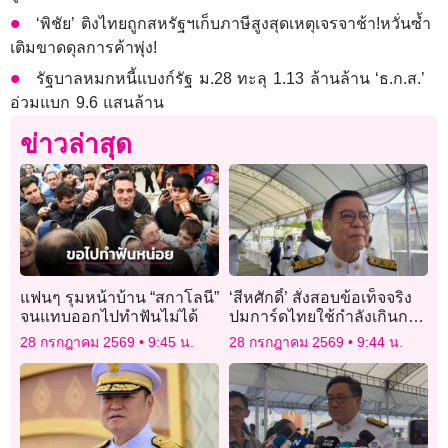
‘พิชัย’ ติงไทยถูกสหรัฐฯเก็บภาษีสูงสุดเหตุเจรจาช้า!หวั่นซ้ำ
เติมขาดดุลการค้าพุ่ง!
รัฐบาลหมกหนี้แบงก์รัฐ ม.28 ทะลุ 1.13 ล้านล้าน ‘ธ.ก.ส.’
อ่วมแบก 9.6 แสนล้าน
ข่าวล่าสุด
แฟนๆ รุมหน้าบ้าน “สกาโลนี”
‘สีหศักดิ์’ สั่งสอบข้อเท็จจริง
จนแทบออกไปทำฟันไม่ได้
ปมการ์ดไทยใช้กำลังเกินกว่า
เหตุกับชาวจีนในงานหนังสือ
28 กรกฎาคม 2569
9:45 น.
28 กรกฎาคม 2569
9:44 น.
ย้ำให้ความเป็นธรรมทุกฝ่าย