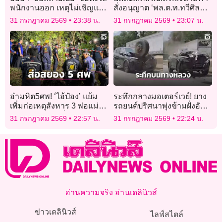
พนักงานออก เหตุไม่เชิญแม่
สั่งอนุญาต ‘พล.ต.ท.ทวีศิลป์’
มางานแต่งเพราะอายหน้าตา
ลาออกจากราชการ
31 กรกฎาคม 2569
23:38 น.
31 กรกฎาคม 2569
23:07 น.
อำมหิต5ศพ! ‘ไอ้ป๋อง’ แย้ม
ระทึกกลางมอเตอร์เวย์! ยาง
เพิ่มก่อเหตุสังหาร 3 พ่อแม่ลูก
รถยนต์ปริศนาพุ่งข้ามฝั่งอัด
ฝังอำพรางใกล้พี่น้องรัสเซีย
กระจกหน้ารถเอสยูวีพังยับ
31 กรกฎาคม 2569
22:57 น.
31 กรกฎาคม 2569
22:24 น.
อ่านความจริง อ่านเดลินิวส์
ข่าวเดลินิวส์
ไลฟ์สไตล์