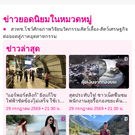
ข่าวยอดนิยมในหมวดหมู่
สวทช.โชว์ศักยภาพวิจัยนวัตกรรมสัตว์เลี้ยง-สัตว์เศรษฐกิจ
ต่อยอดสู่ภาคอุตสาหกรรม
ข่าวล่าสุด
“แอร์พอร์ตลิงก์” ยังแก้ไข
สุดประทับใจ! ชาวเน็ตชื่นชม
ไฟฟ้าขัดข้องไม่เสร็จ ใช้เวลา
พนักงานลุยรื้อกองขยะค้นหา
เดินทางนานขึ้น 30 นาที ขอ
ซองใส่เงินกว่า 160,000 คืน
29 กรกฎาคม 2569
21:30 น.
29 กรกฎาคม 2569
21:30 น.
คืนค่าอยู่เกินเวลาได้
เจ้าของ