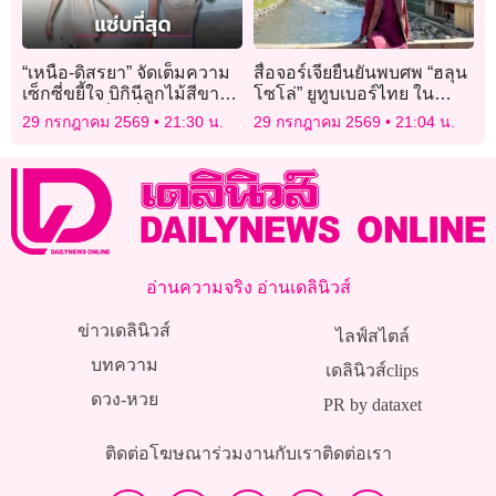
“เหนือ-ดิสรยา” จัดเต็มความ
สื่อจอร์เจียยืนยันพบศพ “ฮลุน
เซ็กซี่ขยี้ใจ บิกินีลูกไม้สีขาว
โซโล่” ยูทูบเบอร์ไทย ใน
สะอาดตา ยิ่งดูยิ่งสะกดใจ!
โรงแรมที่กรุงทบิลิซี
29 กรกฎาคม 2569
21:30 น.
29 กรกฎาคม 2569
21:04 น.
อ่านความจริง อ่านเดลินิวส์
ข่าวเดลินิวส์
ไลฟ์สไตล์
บทความ
เดลินิวส์clips
ดวง-หวย
PR by dataxet
ติดต่อโฆษณา
ร่วมงานกับเรา
ติดต่อเรา