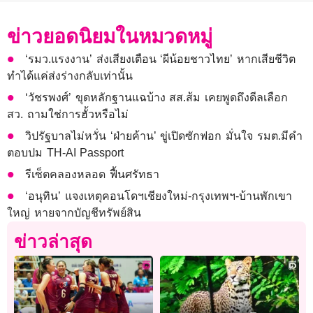
ข่าวยอดนิยมในหมวดหมู่
‘รมว.แรงงาน’ ส่งเสียงเตือน ‘ผีน้อยชาวไทย’ หากเสียชีวิต
ทำได้แค่ส่งร่างกลับเท่านั้น
‘วัชรพงศ์’ ขุดหลักฐานแฉบ้าง สส.ส้ม เคยพูดถึงดีลเลือก
สว. ถามใช่การฮั้วหรือไม่
วิปรัฐบาลไม่หวั่น ‘ฝ่ายค้าน’ ขู่เปิดซักฟอก มั่นใจ รมต.มีคำ
ตอบปม TH-AI Passport
รีเซ็ตคลองหลอด ฟื้นศรัทธา
‘อนุทิน’ แจงเหตุคอนโดฯเชียงใหม่-กรุงเทพฯ-บ้านพักเขา
ใหญ่ หายจากบัญชีทรัพย์สิน
ข่าวล่าสุด