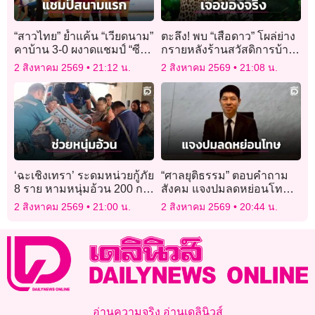
“สาวไทย” ย้ำแค้น “เวียดนาม”
ตะลึง! พบ “เสือดาว” โผล่ย่าง
คาบ้าน 3-0 ผงาดแชมป์ “ซีวี
กรายหลังร้านสวัสดิการบ้าน
ลีก 2026” สนามแรก
กร่างแคมป์ แก่งกระจาน
2 สิงหาคม 2569
21:12 น.
2 สิงหาคม 2569
21:08 น.
‘ฉะเชิงเทรา’ ระดมหน่วยกู้ภัย
“ศาลยุติธรรม” ตอบคำถาม
8 ราย หามหนุ่มอ้วน 200 กก.
สังคม แจงปมลดหย่อนโทษ
ส่งโรงพยาบาล
คดีฆาตกรรม
2 สิงหาคม 2569
21:00 น.
2 สิงหาคม 2569
20:44 น.
อ่านความจริง อ่านเดลินิวส์